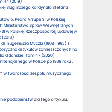
m 44 (2019)
kiej Sługi Bożego Kardynała Stefana
itów o. Pedro Arrupe SI w Polskiej
ach Ministerstwa Spraw Wewnętrznych
 SI w Polskiej Rzeczpospolitej Ludowej w
 (2018)
 dr. Eugeniusza Myczki (1908-1993) z
storyczna artykułów zamieszczonych na
dia Gdańskie: Tom 47 (2020)
nitencjarnego w Polsce po 1989 roku
,
r” w twórczości zespołu muzycznego
nie podobieństw
dla tego artykułu.