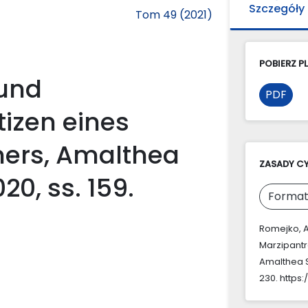
Szczegóły
Tom 49 (2021)
POBIERZ PL
und
PDF
izen eines
hers, Amalthea
ZASADY C
0, ss. 159.
Format
Romejko, A
Marzipantr
Amalthea S
230. https