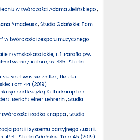
Wiedniu w twórczości Adama Zielińskiego
,
rmana Amadeusz
,
Studia Gdańskie: Tom
r” w twórczości zespołu muzycznego
ie rzymskokatolickie, t. 1, Parafia pw.
kład własny Autora, ss. 335
,
Studia
sie sind, was sie wollen, Herder,
skie: Tom 44 (2019)
yskusja nad książką Kulturkampf im
ert. Bericht einer Lehrerin
,
Studia
w twórczości Radka Knappa
,
Studia
cja partii i systemu partyjnego Austrii,
s. 493.
,
Studia Gdańskie: Tom 45 (2019)