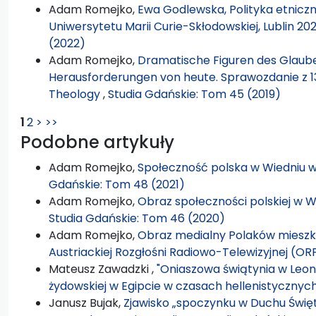
Adam Romejko,
Ewa Godlewska, Polityka etniczn
Uniwersytetu Marii Curie-Skłodowskiej, Lublin 2021
(2022)
Adam Romejko,
Dramatische Figuren des Glauben
Herausforderungen von heute. Sprawozdanie z 13
Theology
,
Studia Gdańskie: Tom 45 (2019)
1
2
>
>>
Podobne artykuły
Adam Romejko,
Społeczność polska w Wiedniu 
Gdańskie: Tom 48 (2021)
Adam Romejko,
Obraz społeczności polskiej w 
Studia Gdańskie: Tom 46 (2020)
Adam Romejko,
Obraz medialny Polaków mieszk
Austriackiej Rozgłośni Radiowo-Telewizyjnej (OR
Mateusz Zawadzki ,
"Oniaszowa świątynia w Leont
żydowskiej w Egipcie w czasach hellenistycznych
Janusz Bujak,
Zjawisko „spoczynku w Duchu Święty