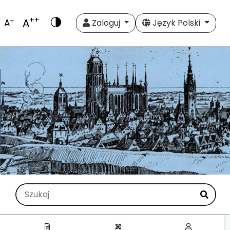
++
A
+
A
Zaloguj
Język Polski