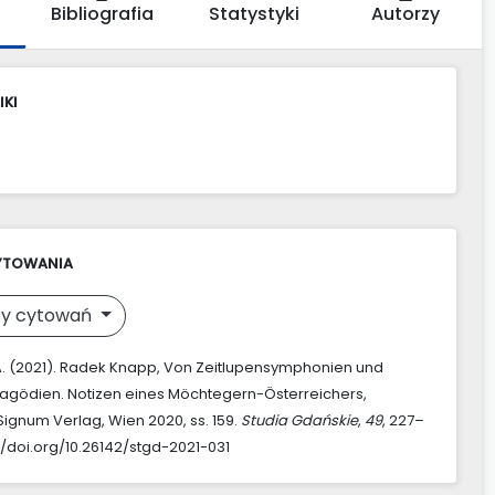
Bibliografia
Statystyki
Autorzy
IKI
YTOWANIA
y cytowań
. (2021). Radek Knapp, Von Zeitlupensymphonien und
agödien. Notizen eines Möchtegern-Österreichers,
ignum Verlag, Wien 2020, ss. 159.
Studia Gdańskie
,
49
, 227–
://doi.org/10.26142/stgd-2021-031