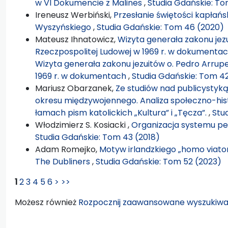
w VI Dokumencie z Malines
,
Studia Gdańskie: To
Ireneusz Werbiński,
Przesłanie świętości kapłańs
Wyszyńskiego
,
Studia Gdańskie: Tom 46 (2020)
Mateusz Ihnatowicz,
Wizyta generała zakonu jezu
Rzeczpospolitej Ludowej w 1969 r. w dokument
Wizyta generała zakonu jezuitów o. Pedro Arrupe
1969 r. w dokumentach
,
Studia Gdańskie: Tom 42
Mariusz Obarzanek,
Ze studiów nad publicystyką
okresu międzywojennego. Analiza społeczno-hi
łamach pism katolickich „Kultura” i „Tęcza”.
,
Stu
Włodzimierz S. Kosiacki ,
Organizacja systemu pe
Studia Gdańskie: Tom 43 (2018)
Adam Romejko,
Motyw irlandzkiego „homo viato
The Dubliners
,
Studia Gdańskie: Tom 52 (2023)
1
2
3
4
5
6
>
>>
Możesz również
Rozpocznij zaawansowane wyszukiwa