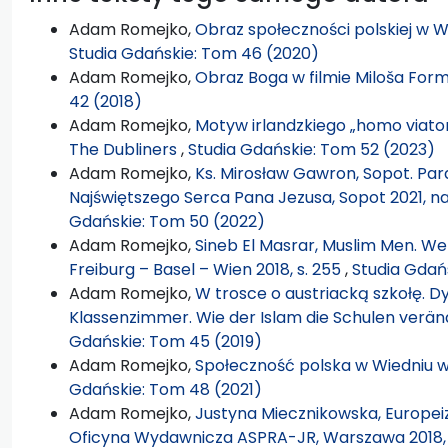
Adam Romejko,
Obraz społeczności polskiej w 
Studia Gdańskie: Tom 46 (2020)
Adam Romejko,
Obraz Boga w filmie Miloša Fo
42 (2018)
Adam Romejko,
Motyw irlandzkiego „homo viato
The Dubliners
,
Studia Gdańskie: Tom 52 (2023)
Adam Romejko,
Ks. Mirosław Gawron, Sopot. Paraf
Najświętszego Serca Pana Jezusa, Sopot 2021, na
Gdańskie: Tom 50 (2022)
Adam Romejko,
Sineb El Masrar, Muslim Men. Wer 
Freiburg – Basel – Wien 2018, s. 255
,
Studia Gdań
Adam Romejko,
W trosce o austriacką szkołę. D
Klassenzimmer. Wie der Islam die Schulen veränd
Gdańskie: Tom 45 (2019)
Adam Romejko,
Społeczność polska w Wiedniu 
Gdańskie: Tom 48 (2021)
Adam Romejko,
Justyna Miecznikowska, Europeiza
Oficyna Wydawnicza ASPRA-JR, Warszawa 2018, 