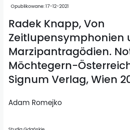
Opublikowane:
17-12-2021
Radek Knapp, Von
Zeitlupensymphonien 
Marzipantragödien. Not
Möchtegern-Österreic
Signum Verlag, Wien 202
Adam Romejko
Studia Gdańskie