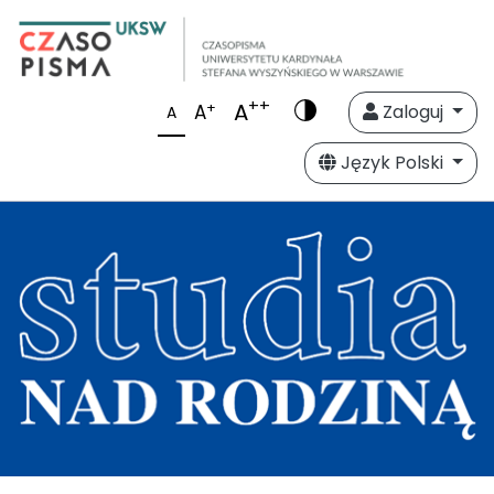
++
A
+
A
Zaloguj
A
Język Polski