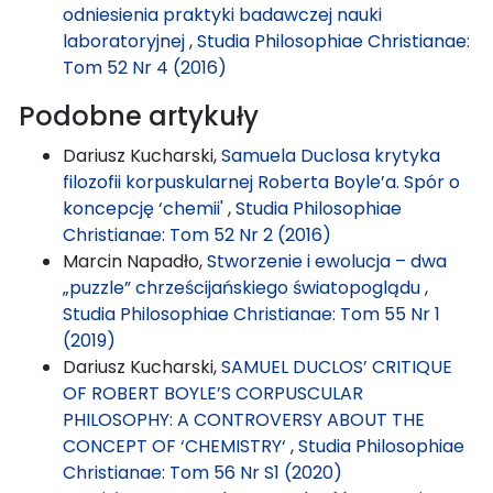
odniesienia praktyki badawczej nauki
laboratoryjnej
,
Studia Philosophiae Christianae:
Tom 52 Nr 4 (2016)
Podobne artykuły
Dariusz Kucharski,
Samuela Duclosa krytyka
filozofii korpuskularnej Roberta Boyle’a. Spór o
koncepcję ‘chemii'
,
Studia Philosophiae
Christianae: Tom 52 Nr 2 (2016)
Marcin Napadło,
Stworzenie i ewolucja – dwa
„puzzle” chrześcijańskiego światopoglądu
,
Studia Philosophiae Christianae: Tom 55 Nr 1
(2019)
Dariusz Kucharski,
SAMUEL DUCLOS’ CRITIQUE
OF ROBERT BOYLE’S CORPUSCULAR
PHILOSOPHY: A CONTROVERSY ABOUT THE
CONCEPT OF ‘CHEMISTRY‘
,
Studia Philosophiae
Christianae: Tom 56 Nr S1 (2020)