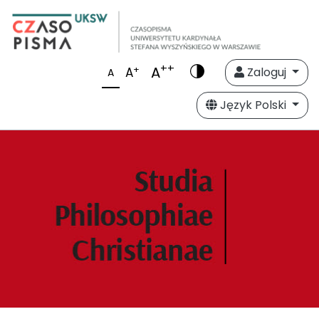
++
A
+
A
Zaloguj
A
Język Polski