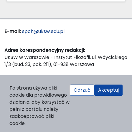
E-mail:
spch@uksw.edu.pl
Adres korespondencyjny redakcji:
UKSW w Warszawie - Instytut Filozofii, ul. Wóycickiego
1/3 (bud. 23, pok. 211), 01-938 Warszawa
Wydawca:
Ta strona używa pliki
Odrzuć
Akceptuj
Wydawnictwo Naukowe UKSW, ul. Dewajtis 5, domek
cookie dla prawidłowego
nr 2, 01-815 Warszawa
działania, aby korzystać w
Strona WWW Wydawnictwa
pełni z portalu należy
e-mail:
wydawnictwo@uksw.edu.pl
zaakceptować pliki
cookie.