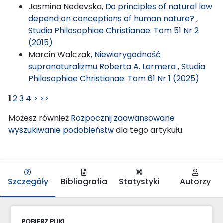
Jasmina Nedevska,
Do principles of natural law
depend on conceptions of human nature?
,
Studia Philosophiae Christianae: Tom 51 Nr 2
(2015)
Marcin Walczak,
Niewiarygodność
supranaturalizmu Roberta A. Larmera
,
Studia
Philosophiae Christianae: Tom 61 Nr 1 (2025)
1
2
3
4
>
>>
Możesz również
Rozpocznij zaawansowane
wyszukiwanie podobieństw
dla tego artykułu.
Szczegóły
Bibliografia
Statystyki
Autorzy
POBIERZ PLIKI