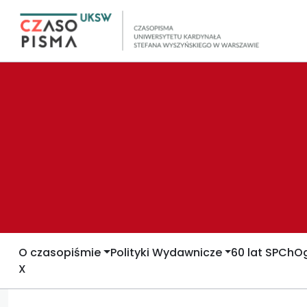
O czasopiśmie
Polityki Wydawnicze
60 lat SPCh
Og
X