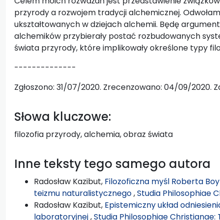
Celem moich rozważań jest przedstawienie związków
przyrody a rozwojem tradycji alchemicznej. Odwołam
ukształtowanych w dziejach alchemii. Będę argumento
alchemików przybierały postać rozbudowanych sys
świata przyrody, które implikowały określone typy filo
--------------
Zgłoszono: 31/07/2020. Zrecenzowano: 04/09/2020. Z
Słowa kluczowe:
filozofia przyrody, alchemia, obraz świata
Inne teksty tego samego autora
Radosław Kazibut,
Filozoficzna myśl Roberta Boy
teizmu naturalistycznego
,
Studia Philosophiae C
Radosław Kazibut,
Epistemiczny układ odniesieni
laboratoryjnej
,
Studia Philosophiae Christianae: