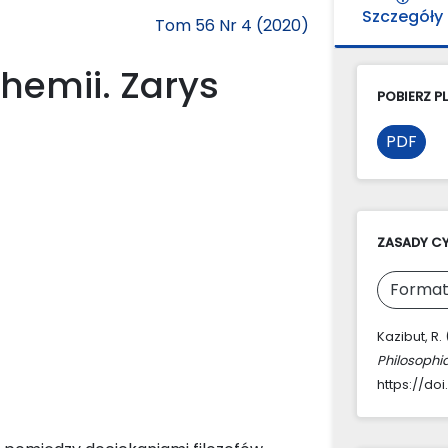
Szczegóły
Tom 56 Nr 4 (2020)
chemii. Zarys
POBIERZ PL
PDF
ZASADY C
Format
Kazibut, R.
Philosophi
https://do