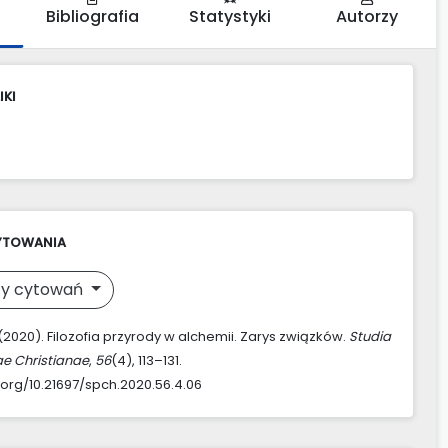
Bibliografia
Statystyki
Autorzy
IKI
YTOWANIA
y cytowań
 (2020). Filozofia przyrody w alchemii. Zarys związków.
Studia
ae Christianae
,
56
(4), 113–131.
i.org/10.21697/spch.2020.56.4.06