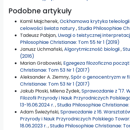
Podobne artykuły
Kamil Majcherek,
Ockhamowa krytyka teleologii
celowości świata natury
,
Studia Philosophiae Ch
Tadeusz Pabjan,
Uwagi o teistycznej interpretac
Philosophiae Christianae: Tom 55 Nr 1 (2019)
Janusz Uchmański,
Algorytmiczność biologii
,
Stu
(2016)
Marian Grabowski,
Egzegeza filozoficzna począ
Christianae: Tom 53 Nr 1 (2017)
Aleksander A. Ziemny,
Spór o genocentryzm w filo
Christianae: Tom 53 Nr 1 (2017)
Jakub Płoski, Milena Żydek,
Sprawozdanie z "17. W
Filozofii Przyrody i Nauk Przyrodniczych Polskie
13-16.06.2024 r.
,
Studia Philosophiae Christianae
Adam Świeżyński,
Sprawozdanie z 16. Warsztatów Fi
Przyrody i Nauk Przyrodniczych Polskiego Towarz
18.06.2023 r.
,
Studia Philosophiae Christianae: To