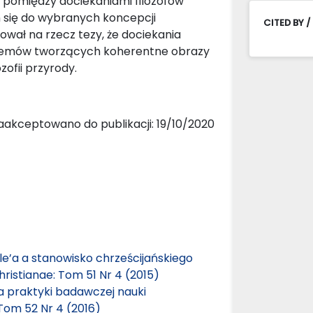
 pomiędzy dociekaniami filozofów
 się do wybranych koncepcji
CITED BY /
wał na rzecz tezy, że dociekania
temów tworzących koherentne obrazy
zofii przyrody.
aakceptowano do publikacji: 19/10/2020
le’a a stanowisko chrześcijańskiego
hristianae: Tom 51 Nr 4 (2015)
a praktyki badawczej nauki
 Tom 52 Nr 4 (2016)