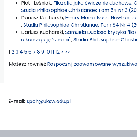
Piotr Leśniak,
Filozofia jako ćwiczenie duchowe. 
Studia Philosophiae Christianae: Tom 54 Nr 3 (20
Dariusz Kucharski,
Henry More i Isaac Newton o d
,
Studia Philosophiae Christianae: Tom 54 Nr 4 (2
Dariusz Kucharski,
Samuela Duclosa krytyka filoz
o koncepcję ‘chemii'
,
Studia Philosophiae Christ
1
2
3
4
5
6
7
8
9
10
11
12
>
>>
Możesz również
Rozpocznij zaawansowane wyszukiwa
E-mail:
spch@uksw.edu.pl