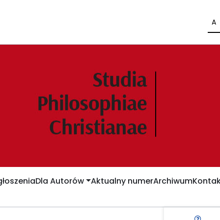
A
łoszenia
Dla Autorów
Aktualny numer
Archiwum
Kontak