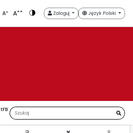
++
A
+
A
Zaloguj
Język Polski
t
FB