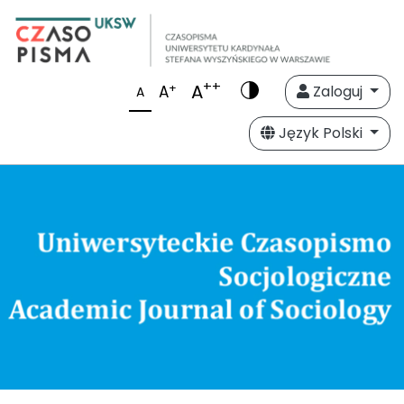
++
A
+
A
Zaloguj
A
Język Polski