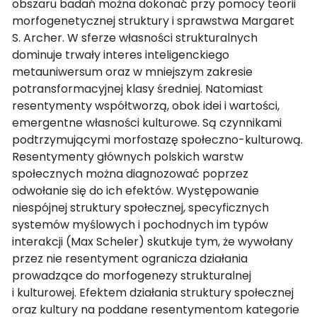
obszaru badań można dokonać przy pomocy teorii
morfogenetycznej struktury i sprawstwa Margaret
S. Archer. W sferze własności strukturalnych
dominuje trwały interes inteligenckiego
metauniwersum oraz w mniejszym zakresie
potransformacyjnej klasy średniej. Natomiast
resentymenty współtworzą, obok idei i wartości,
emergentne własności kulturowe. Są czynnikami
podtrzymującymi morfostazę społeczno-kulturową.
Resentymenty głównych polskich warstw
społecznych można diagnozować poprzez
odwołanie się do ich efektów. Występowanie
niespójnej struktury społecznej, specyficznych
systemów myślowych i pochodnych im typów
interakcji (Max Scheler) skutkuje tym, że wywołany
przez nie resentyment ogranicza działania
prowadzące do morfogenezy strukturalnej
i kulturowej. Efektem działania struktury społecznej
oraz kultury na poddane resentymentom kategorie