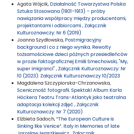
Agata Wójcik,
Działalność Towarzystwa Polska
Sztuka Stosowana (1901–1913) – próby
nawiązania współpracy między producentami,
projektantami i odbiorcami
,
Załącznik
Kulturoznawczy: Nr 6 (2019)
Joanna Szydłowska,
Postmigracyjny
background i co z niego wynika. Rewolty
tożsamościowe dzieci późnych przesiedleńców
w prozie faktograficznej Emilii Smechowski, "My,
super imigranci"
,
Załącznik Kulturoznawczy: Nr
10 (2023): Załącznik Kulturoznawczy 10/2023
Magdalena Szczypiorska-Chrzanowska,
Sceniczność fotografii. Spektakl Album Karla
Höckera Teatru Trans-Atlantyk jako teatralna
adaptacja kolekcji zdjęć
,
Załącznik
Kulturoznawczy: Nr 7 (2020)
Elżbieta Sadoch,
“The European Culture is
Sinking like Venice”. Italy in Memories of late
Jarosław Iwaszkiewicz
,
Załącznik