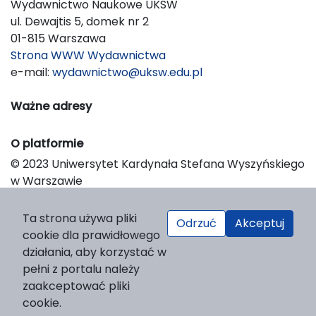
Wydawnictwo Naukowe UKSW
ul. Dewajtis 5, domek nr 2
01-815 Warszawa
Strona WWW Wydawnictwa
e-mail:
wydawnictwo@uksw.edu.pl
Ważne adresy
O platformie
© 2023 Uniwersytet Kardynała Stefana Wyszyńskiego
w Warszawie
Support & Customization by LIBCOM
Platform & Workflow by OJS/PKP
Ta strona używa pliki
Odrzuć
Akceptuj
cookie dla prawidłowego
działania, aby korzystać w
pełni z portalu należy
zaakceptować pliki
cookie.