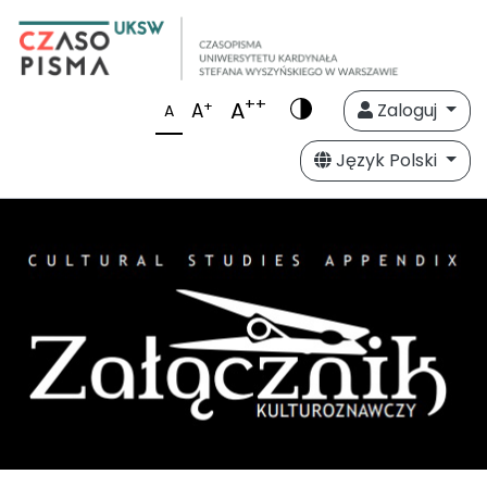
++
A
+
A
Zaloguj
A
Język Polski