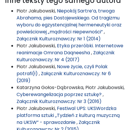
Inne teksty tego samego autora
Piotr Jakubowski,
Niepokój Sartre’a, trwoga
Abrahama, pies Dostojewskiego. Od tragizmu
wyboru do egzystencjalnej hermeneutyki oraz
powieściowej „mądrości niepewności”
,
Załącznik Kulturoznawczy: Nr 1 (2014)
Piotr Jakubowski,
Etyka przeróbki. Internetowe
reanimacje Omrana Daqneesha
,
Załącznik
Kulturoznawczy: Nr 4 (2017)
Piotr Jakubowski,
Nowe życie, czyli Polak
potrafi(ł)
,
Załącznik Kulturoznawczy: Nr 6
(2019)
Katarzyna Gołos-Dąbrowska, Piotr Jakubowski,
Cyberewangelizacja poprzez sztukę?
,
Załącznik Kulturoznawczy: Nr 3 (2016)
Piotr Jakubowski,
Festiwal UPS: UKSWordzka
platforma sztuki „Tydzień z kulturą muzyczną
na UKSW” - sprawozdanie
,
Załącznik
Kulturoznawczy: Nr 2 (2015)