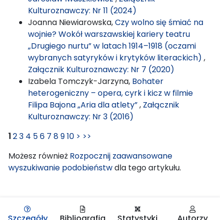
Kulturoznawczy: Nr 11 (2024)
Joanna Niewiarowska,
Czy wolno się śmiać na
wojnie? Wokół warszawskiej kariery teatru
„Drugiego nurtu” w latach 1914–1918 (oczami
wybranych satyryków i krytyków literackich)
,
Załącznik Kulturoznawczy: Nr 7 (2020)
Izabela Tomczyk-Jarzyna,
Bohater
heterogeniczny – opera, cyrk i kicz w filmie
Filipa Bajona „Aria dla atlety”
,
Załącznik
Kulturoznawczy: Nr 3 (2016)
1
2
3
4
5
6
7
8
9
10
>
>>
Możesz również
Rozpocznij zaawansowane
wyszukiwanie podobieństw
dla tego artykułu.
Szczegóły
Bibliografia
Statystyki
Autorzy