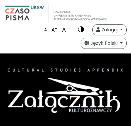
++
A
+
A
Zaloguj
A
Język Polski