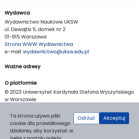
Wydawca
Wydawnictwo Naukowe UKSW
ul. Dewajtis 5, domek nr 2
01-815 Warszawa
Strona WWW Wydawnictwa
e-mail:
wydawnictwo@uksw.edu.pl
Ważne adresy
O platformie
© 2023 Uniwersytet Kardynała Stefana Wyszyńskiego
w Warszawie
Support & Customization by LIBCOM
Platform & Workflow by OJS/PKP
Ta strona używa pliki
Odrzuć
Akceptuj
cookie dla prawidłowego
działania, aby korzystać w
pełni z portalu należy