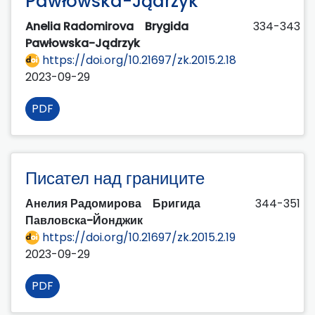
Pawłowska-Jądrzyk
Anelia Radomirova
Brygida
334-343
Pawłowska-Jądrzyk
https://doi.org/10.21697/zk.2015.2.18
2023-09-29
PDF
Писател над границите
Анелия Радомирова
Бригида
344-351
Павловска-Йонджик
https://doi.org/10.21697/zk.2015.2.19
2023-09-29
PDF