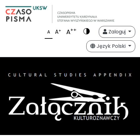
++
A
+
A
Zaloguj
A
Język Polski