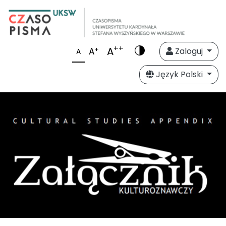
++
A
+
A
Zaloguj
A
Język Polski