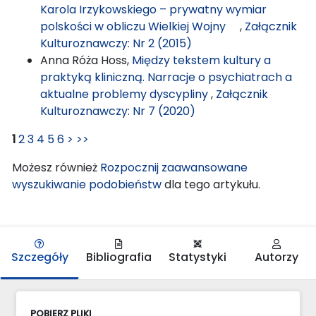
Karola Irzykowskiego – prywatny wymiar
polskości w obliczu Wielkiej Wojny
,
Załącznik
Kulturoznawczy: Nr 2 (2015)
Anna Róża Hoss,
Między tekstem kultury a
praktyką kliniczną. Narracje o psychiatrach a
aktualne problemy dyscypliny
,
Załącznik
Kulturoznawczy: Nr 7 (2020)
1
2
3
4
5
6
>
>>
Możesz również
Rozpocznij zaawansowane
wyszukiwanie podobieństw
dla tego artykułu.
Szczegóły
Bibliografia
Statystyki
Autorzy
POBIERZ PLIKI