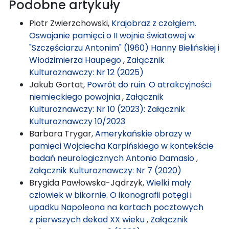
Podobne artykuły
Piotr Zwierzchowski,
Krajobraz z czołgiem.
Oswajanie pamięci o II wojnie światowej w
"Szczęściarzu Antonim" (1960) Hanny Bielińskiej i
Włodzimierza Haupego
,
Załącznik
Kulturoznawczy: Nr 12 (2025)
Jakub Gortat,
Powrót do ruin. O atrakcyjności
niemieckiego powojnia
,
Załącznik
Kulturoznawczy: Nr 10 (2023): Załącznik
Kulturoznawczy 10/2023
Barbara Trygar,
Amerykańskie obrazy w
pamięci Wojciecha Karpińskiego w kontekście
badań neurologicznych Antonio Damasio
,
Załącznik Kulturoznawczy: Nr 7 (2020)
Brygida Pawłowska-Jądrzyk,
Wielki mały
człowiek w bikornie. O ikonografii potęgi i
upadku Napoleona na kartach pocztowych
z pierwszych dekad XX wieku
,
Załącznik