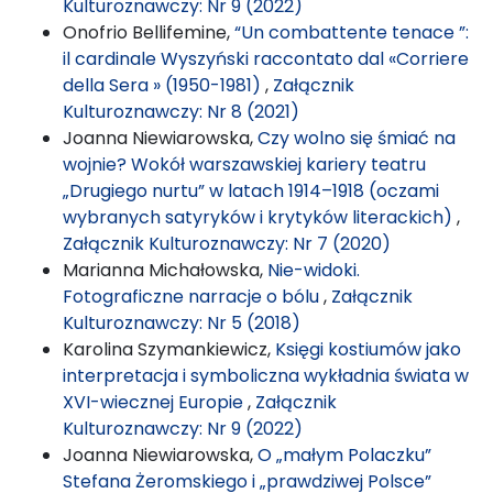
Kulturoznawczy: Nr 9 (2022)
Onofrio Bellifemine,
“Un combattente tenace ”:
il cardinale Wyszyński raccontato dal «Corriere
della Sera » (1950-1981)
,
Załącznik
Kulturoznawczy: Nr 8 (2021)
Joanna Niewiarowska,
Czy wolno się śmiać na
wojnie? Wokół warszawskiej kariery teatru
„Drugiego nurtu” w latach 1914–1918 (oczami
wybranych satyryków i krytyków literackich)
,
Załącznik Kulturoznawczy: Nr 7 (2020)
Marianna Michałowska,
Nie-widoki.
Fotograficzne narracje o bólu
,
Załącznik
Kulturoznawczy: Nr 5 (2018)
Karolina Szymankiewicz,
Księgi kostiumów jako
interpretacja i symboliczna wykładnia świata w
XVI-wiecznej Europie
,
Załącznik
Kulturoznawczy: Nr 9 (2022)
Joanna Niewiarowska,
O „małym Polaczku”
Stefana Żeromskiego i „prawdziwej Polsce”