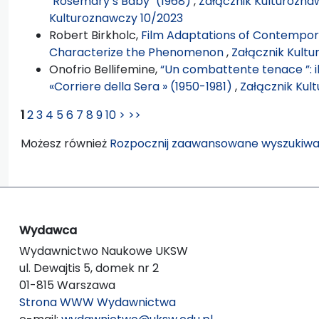
"Rosemary’s Baby" (1968)
,
Załącznik Kulturoznaw
Kulturoznawczy 10/2023
Robert Birkholc,
Film Adaptations of Contempora
Characterize the Phenomenon
,
Załącznik Kultu
Onofrio Bellifemine,
“Un combattente tenace ”: i
«Corriere della Sera » (1950-1981)
,
Załącznik Kult
1
2
3
4
5
6
7
8
9
10
>
>>
Możesz również
Rozpocznij zaawansowane wyszukiwa
Wydawca
Wydawnictwo Naukowe UKSW
ul. Dewajtis 5, domek nr 2
01-815 Warszawa
Strona WWW Wydawnictwa