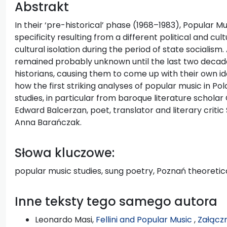
Abstrakt
In their ‘pre-historical’ phase (1968–1983), Popular Mu
specificity resulting from a different political and cul
cultural isolation during the period of state socialis
remained probably unknown until the last two decades
historians, causing them to come up with their own id
how the first striking analyses of popular music in Po
studies, in particular from baroque literature schola
Edward Balcerzan, poet, translator and literary criti
Anna Barańczak.
Słowa kluczowe:
popular music studies, sung poetry, Poznań theoretic
Inne teksty tego samego autora
Leonardo Masi,
Fellini and Popular Music
,
Załączn