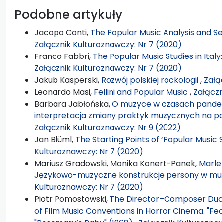
Podobne artykuły
Jacopo Conti,
The Popular Music Analysis and S
Załącznik Kulturoznawczy: Nr 7 (2020)
Franco Fabbri,
The Popular Music Studies in Italy
Załącznik Kulturoznawczy: Nr 7 (2020)
Jakub Kasperski,
Rozwój polskiej rockologii
,
Załą
Leonardo Masi,
Fellini and Popular Music
,
Załączn
Barbara Jabłońska,
O muzyce w czasach pandemi
interpretacja zmiany praktyk muzycznych na 
Załącznik Kulturoznawczy: Nr 9 (2022)
Jan Blüml,
The Starting Points of ‘Popular Music 
Kulturoznawczy: Nr 7 (2020)
Mariusz Gradowski, Monika Konert-Panek,
Marlen
Językowo-muzyczne konstrukcje persony w mu
Kulturoznawczy: Nr 7 (2020)
Piotr Pomostowski,
The Director–Composer Duo:
of Film Music Conventions in Horror Cinema. "Fea