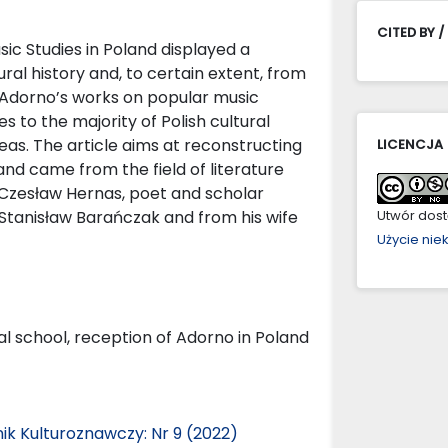
CITED BY /
sic Studies in Poland displayed a
tural history and, to certain extent, from
m. Adorno’s works on popular music
 to the majority of Polish cultural
eas. The article aims at reconstructing
LICENCJA
land came from the field of literature
r Czesław Hernas, poet and scholar
c Stanisław Barańczak and from his wife
Utwór dostę
Użycie ni
al school, reception of Adorno in Poland
ik Kulturoznawczy: Nr 9 (2022)