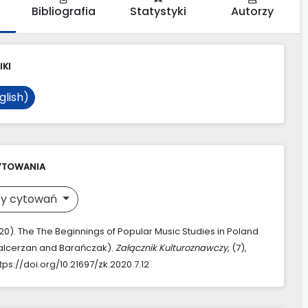
Bibliografia
Statystyki
Autorzy
IKI
glish)
YTOWANIA
y cytowań
020). The The Beginnings of Popular Music Studies in Poland
alcerzan and Barańczak).
Załącznik Kulturoznawczy
, (7),
tps://doi.org/10.21697/zk.2020.7.12