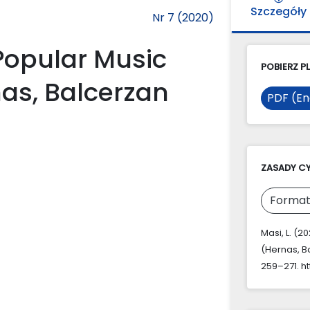
Szczegóły
Nr 7 (2020)
Popular Music
POBIERZ PL
nas, Balcerzan
PDF (En
ZASADY C
Format
Masi, L. (2
(Hernas, B
259–271. ht