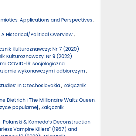
emiotics: Applications and Perspectives
,
: A Historical/Political Overview
,
cznik Kulturoznawczy: Nr 7 (2020)
ik Kulturoznawczy: Nr 9 (2022)
i COVID-19: socjologiczna
poziomie wykonawczym i odbiorczym
,
Studies’ in Czechoslovakia
,
Załącznik
e Dietrich i The Millionaire Waltz Queen.
zyce popularnej
,
Załącznik
 Polanski & Komeda’s Deconstruction
rless Vampire Killers" (1967) and