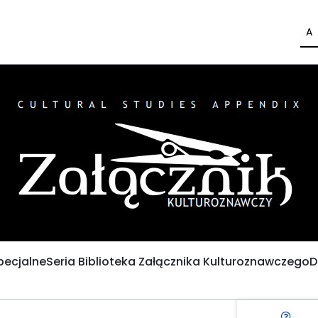
A
pecjalne
Seria Biblioteka Załącznika Kulturoznawczego
D