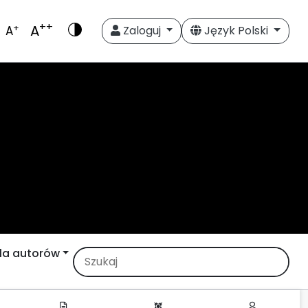
++
A
+
A
Zaloguj
Język Polski
la autorów