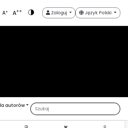
++
A
+
A
Zaloguj
Język Polski
la autorów