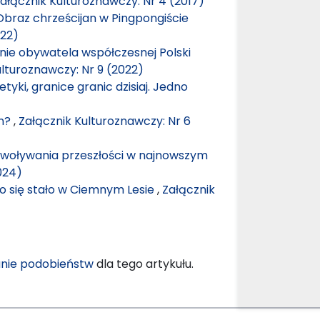
ałącznik Kulturoznawczy: Nr 4 (2017)
Obraz chrześcijan w Pingpongiście
022)
enie obywatela współczesnej Polski
ulturoznawczy: Nr 9 (2022)
tyki, granice granic dzisiaj. Jedno
gn?
,
Załącznik Kulturoznawczy: Nr 6
zywoływania przeszłości w najnowszym
024)
 co się stało w Ciemnym Lesie
,
Załącznik
nie podobieństw
dla tego artykułu.