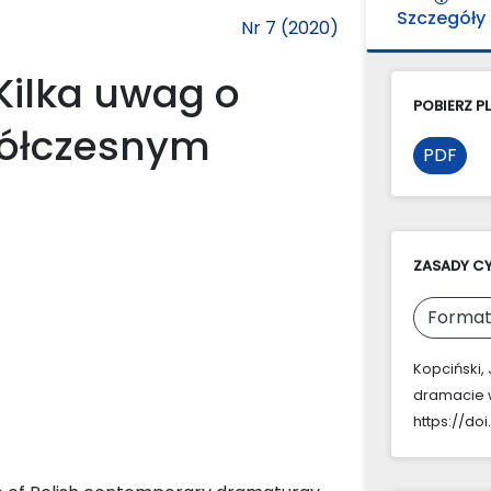
Szczegóły
Nr 7 (2020)
Kilka uwag o
POBIERZ PL
półczesnym
PDF
ZASADY C
Format
Kopciński,
dramacie 
https://doi