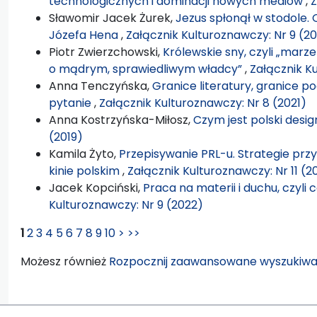
technologicznych i dominacji nowych mediów
,
Z
Sławomir Jacek Żurek,
Jezus spłonął w stodole. 
Józefa Hena
,
Załącznik Kulturoznawczy: Nr 9 (2
Piotr Zwierzchowski,
Królewskie sny, czyli „marz
o mądrym, sprawiedliwym władcy”
,
Załącznik K
Anna Tenczyńska,
Granice literatury, granice poe
pytanie
,
Załącznik Kulturoznawczy: Nr 8 (2021)
Anna Kostrzyńska-Miłosz,
Czym jest polski desi
(2019)
Kamila Żyto,
Przepisywanie PRL-u. Strategie pr
kinie polskim
,
Załącznik Kulturoznawczy: Nr 11 (2
Jacek Kopciński,
Praca na materii i duchu, czyli
Kulturoznawczy: Nr 9 (2022)
1
2
3
4
5
6
7
8
9
10
>
>>
Możesz również
Rozpocznij zaawansowane wyszukiwa