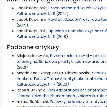
Jacek Kopciński,
Praca na materii i duchu, czyli
Kulturoznawczy: Nr 9 (2022)
Jacek Kopciński,
Powrót „Dziadów”, czyli dwa 
(2015)
Jacek Kopciński,
Upupianie Henryka, czyli NeKr
Kulturoznawczy: Nr 5 (2018)
Podobne artykuły
Alicja Kisielewska,
Przestrzenie telewizji – przest
telewizyjne. Serialowe praktyki udomawiania pr
(2021)
Magdalena Szczypiorska-Chrzanowska,
Scenicz
Höckera Teatru Trans-Atlantyk jako teatralna a
Kulturoznawczy: Nr 7 (2020)
Robert Birkholc,
Film Adaptations of Contempora
Characterize the Phenomenon
,
Załącznik Kultu
Łukasz Bańburski,
Telewizyjne kanały tematyczn