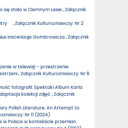
 co się stało w Ciemnym Lesie
,
Załącznik
teatry
,
Załącznik Kulturoznawczy: Nr 2
ošius inscenizuje Gombrowicza
,
Załącznik
rzenie w telewizji – przestrzenie
zestrzeni
,
Załącznik Kulturoznawczy: Nr 8
ność fotografii. Spektakl Album Karla
daptacja kolekcji zdjęć
,
Załącznik
ry Polish Literature. An Attempt to
roznawczy: Nr 11 (2024)
e w Polsce w kontekście przemian