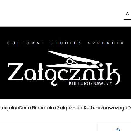
A
pecjalne
Seria Biblioteka Załącznika Kulturoznawczego
D