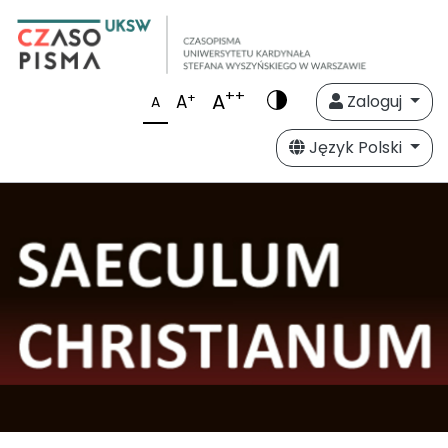
++
A
+
A
Zaloguj
A
Język Polski