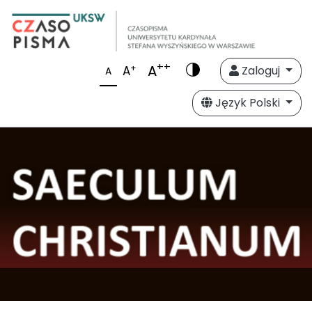
++
A
+
A
Zaloguj
A
Język Polski