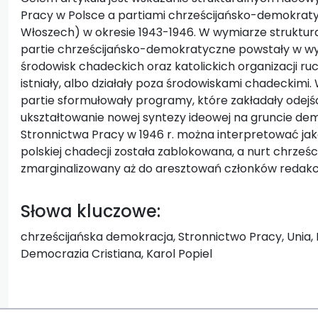
Pracy w Polsce a partiami chrześcijańsko-demokratyc
Włoszech) w okresie 1943-1946. W wymiarze struktu
partie chrześcijańsko-demokratyczne powstały w wy
środowisk chadeckich oraz katolickich organizacji ru
istniały, albo działały poza środowiskami chadecki
partie sformułowały programy, które zakładały odejści
ukształtowanie nowej syntezy ideowej na gruncie d
Stronnictwa Pracy w 1946 r. można interpretować j
polskiej chadecji została zablokowana, a nurt chrze
zmarginalizowany aż do aresztowań członków redakcj
Słowa kluczowe:
chrześcijańska demokracja, Stronnictwo Pracy, Unia,
Democrazia Cristiana, Karol Popiel