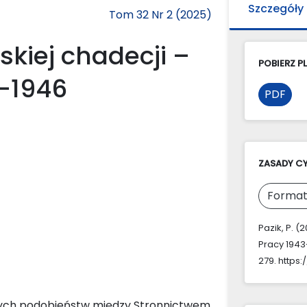
Szczegóły
Tom 32 Nr 2 (2025)
kiej chadecji –
POBIERZ PL
3-1946
PDF
ZASADY C
Format
Pazik, P. 
Pracy 1943
279. https:
owych podobieństw między Stronnictwem