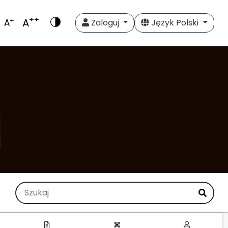
++
A
+
A
Zaloguj
Język Polski