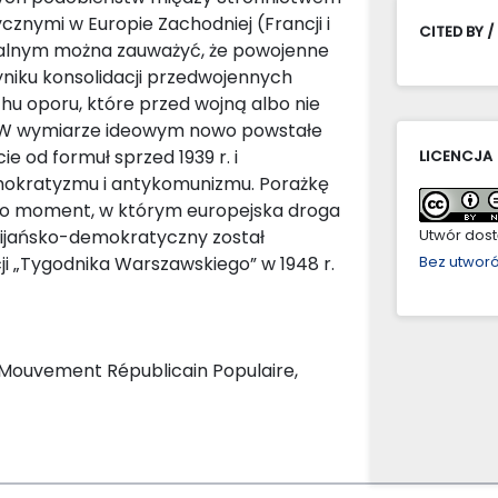
znymi w Europie Zachodniej (Francji i
CITED BY /
ralnym można zauważyć, że powojenne
niku konsolidacji przedwojennych
chu oporu, które przed wojną albo nie
mi. W wymiarze ideowym nowo powstałe
e od formuł sprzed 1939 r. i
LICENCJA
emokratyzmu i antykomunizmu. Porażkę
ako moment, w którym europejska droga
ścijańsko-demokratyczny został
Utwór dostę
i „Tygodnika Warszawskiego” w 1948 r.
Bez utwor
 Mouvement Républicain Populaire,