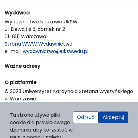
Wydawca
Wydawnictwo Naukowe UKSW
ul. Dewajtis 5, domek nr 2
01-815 Warszawa
Strona WWW Wydawnictwa
e-mail:
wydawnictwo@uksw.edu.pl
Ważne adresy
O platformie
© 2023 Uniwersytet Kardynała Stefana Wyszyńskiego
w Warszawie
Support & Customization by LIBCOM
Platform & Workflow by OJS/PKP
Ta strona używa pliki
Odrzuć
Akceptuj
cookie dla prawidłowego
działania, aby korzystać w
pełni z portalu należy