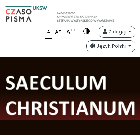
++
A
+
A
Zaloguj
A
Język Polski