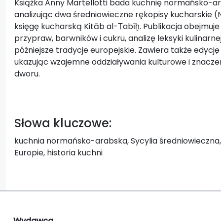
Książka Anny Martellotti bada kuchnię normańsko-ara
analizując dwa średniowieczne rękopisy kucharskie (
księgę kucharską Kitāb al-Ṭabīḫ. Publikacja obejmuj
przypraw, barwników i cukru, analizę leksyki kulinarnej
późniejsze tradycje europejskie. Zawiera także edycję 
ukazując wzajemne oddziaływania kulturowe i znaczeni
dworu.
Słowa kluczowe:
kuchnia normańsko-arabska, Sycylia średniowieczna, 
Europie, historia kuchni
Wydawca