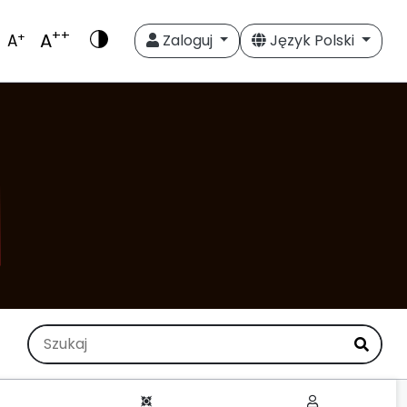
++
A
+
A
Zaloguj
Język Polski