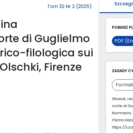
Szczeg
Tom 32 Nr 2 (2025)
cina
POBIERZ PL
rte di Guglielmo
PDF (En
orico-filologica sui
Olschki, Firenze
ZASADY C
Format
Glusiuk, re
corte di Gug
Normanni, 
Pismo Hist
https://cz