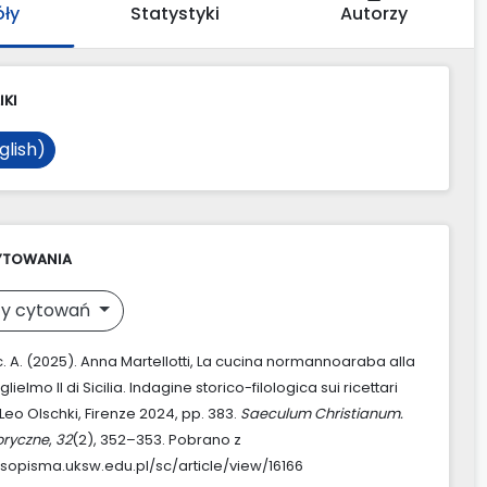
óły
Statystyki
Autorzy
IKI
glish)
YTOWANIA
y cytowań
c. A. (2025). Anna Martellotti, La cucina normannoaraba alla
lielmo II di Sicilia. Indagine storico-filologica sui ricettari
Leo Olschki, Firenze 2024, pp. 383.
Saeculum Christianum.
oryczne
,
32
(2), 352–353. Pobrano z
asopisma.uksw.edu.pl/sc/article/view/16166