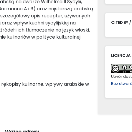
bską na dworze Wilhelma II Sycylii,
Normanno A i B) oraz najstarszą arabską
e szczegółowy opis receptur, używanych
 oraz wpływ kuchni sycylijskiej na
CITED BY /
źródeł i ich tłumaczenie na język włoski,
e kulinariów w polityce kulturalnej
LICENCJA
Utwór dostę
rękopisy kulinarne, wpływy arabskie w
Bez utwor
Ważne adresy