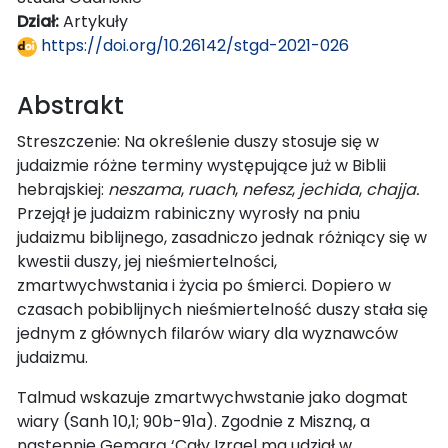
Dział:
Artykuły
https://doi.org/10.26142/stgd-2021-026
Abstrakt
Streszczenie: Na określenie duszy stosuje się w
judaizmie różne terminy występujące już w Biblii
hebrajskiej:
neszama
,
ruach
,
nefesz
,
jechida
,
chajja.
Przejął je judaizm rabiniczny wyrosły na pniu
judaizmu biblijnego, zasadniczo jednak różniący się w
kwestii duszy, jej nieśmiertelności,
zmartwychwstania i życia po śmierci. Dopiero w
czasach pobiblijnych nieśmiertelność duszy stała się
jednym z głównych filarów wiary dla wyznawców
judaizmu.
Talmud wskazuje zmartwychwstanie jako dogmat
wiary (Sanh 10,1; 90b-91a). Zgodnie z Miszną, a
następnie Gemarą ‘Cały Izrael ma udział w