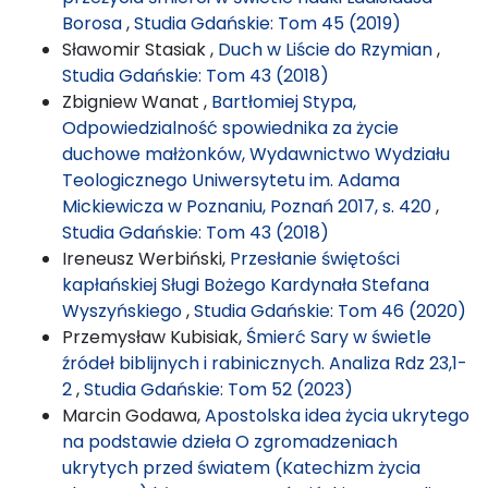
Borosa
,
Studia Gdańskie: Tom 45 (2019)
Sławomir Stasiak ,
Duch w Liście do Rzymian
,
Studia Gdańskie: Tom 43 (2018)
Zbigniew Wanat ,
Bartłomiej Stypa,
Odpowiedzialność spowiednika za życie
duchowe małżonków, Wydawnictwo Wydziału
Teologicznego Uniwersytetu im. Adama
Mickiewicza w Poznaniu, Poznań 2017, s. 420
,
Studia Gdańskie: Tom 43 (2018)
Ireneusz Werbiński,
Przesłanie świętości
kapłańskiej Sługi Bożego Kardynała Stefana
Wyszyńskiego
,
Studia Gdańskie: Tom 46 (2020)
Przemysław Kubisiak,
Śmierć Sary w świetle
źródeł biblijnych i rabinicznych. Analiza Rdz 23,1-
2
,
Studia Gdańskie: Tom 52 (2023)
Marcin Godawa,
Apostolska idea życia ukrytego
na podstawie dzieła O zgromadzeniach
ukrytych przed światem (Katechizm życia