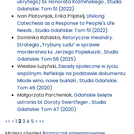
ukrytego) bł. Honorata Koźmińskiego
,
Studia
Gdańskie: Tom 51 (2022)
Ivan Platovnjak, Erika Prijatelj,
Lifelong
Catechesis as a Response to People's Life
Needs
,
Studia Gdańskie: Tom 51 (2022)
Dominika Rafalska,
Retoryczne meandry.
Strategia „Trybuny Ludu” w sprawie
morderstwa ks. Jerzego Popiełuszki
,
Studia
Gdańskie: Tom 56 (2025)
Wiesław Łużyński,
Zasady społeczne w życiu
wspólnym. Refleksje na podstawie dokumentu
Młode wino, nowe bukłaki
,
Studia Gdańskie:
Tom 46 (2020)
Małgorzata Parcheniak,
Gdańskie święte
ustronia bł. Doroty Swertfeger
,
Studia
Gdańskie: Tom 47 (2020)
<<
<
1
2
3
4
5
>
>>
Możesz również
Rozpocznij zaawansowane