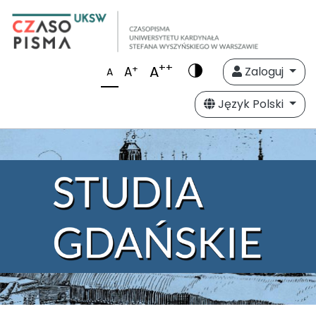
++
A
+
A
Zaloguj
A
Język Polski