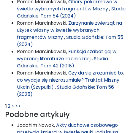
Roman Marcinkowski,
Ofiary pokarmowe w
świetle wybranych fragmentów Miszny
,
Studia
Gdańskie: Tom 54 (2024)
Roman Marcinkowski,
Zarzynanie zwierząt na
użytek własny w świetle wybranych
fragmentów Miszny
,
Studia Gdańskie: Tom 55
(2024)
Roman Marcinkowski,
Funkcja szabat goj w
wybranej literaturze rabinicznej
,
Studia
Gdańskie: Tom 42 (2018)
Roman Marcinkowski,
Czy da się zrozumieć to,
co wydaje się niezrozumiałe? Traktat Miszny
Ukcin (Szypułki)
,
Studia Gdańskie: Tom 56
(2025)
1
2
>
>>
Podobne artykuły
Joachim Nowak,
Akty duchowe osobowego
przeżycia śmierci w świetle nauki Ladislausa