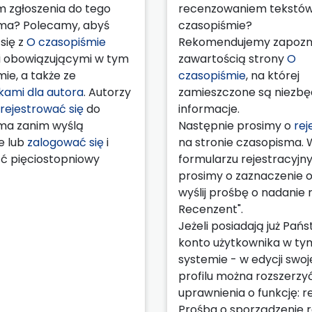
m zgłoszenia do tego
recenzowaniem tekstó
ma? Polecamy, abyś
czasopiśmie?
się z
O czasopiśmie
Rekomendujemy zapozna
 obowiązującymi w tym
zawartością strony
O
ie, a także ze
czasopiśmie
, na której
ami dla autora
. Autorzy
zamieszczone są niezb
rejestrować się
do
informacje.
ma zanim wyślą
Następnie prosimy o
rej
e lub
zalogować się
i
na stronie czasopisma. 
ć pięciostopniowy
formularzu rejestracyj
prosimy o zaznaczenie op
wyślij prośbę o nadanie ro
Recenzent".
Jeżeli posiadają już Pań
konto użytkownika w ty
systemie - w edycji swo
profilu można rozszerzy
uprawnienia o funkcję: r
Prośba o sporządzenie r