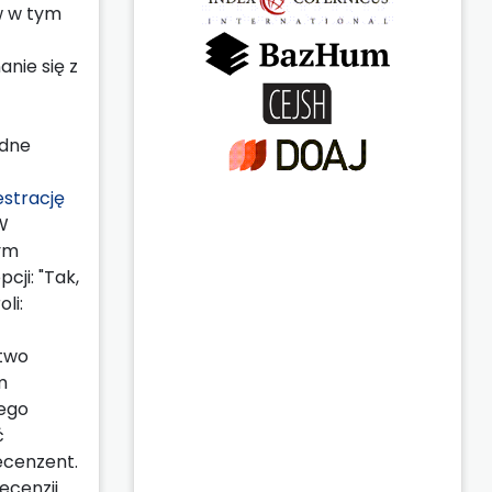
w w tym
nie się z
ędne
estrację
W
nym
cji: "Tak,
li:
stwo
m
jego
ć
ecenzent.
ecenzji