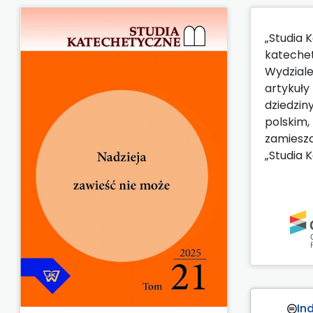
„Studia 
katechet
Wydzial
artykuły
dziedzin
polskim,
zamieszc
„Studia 
In