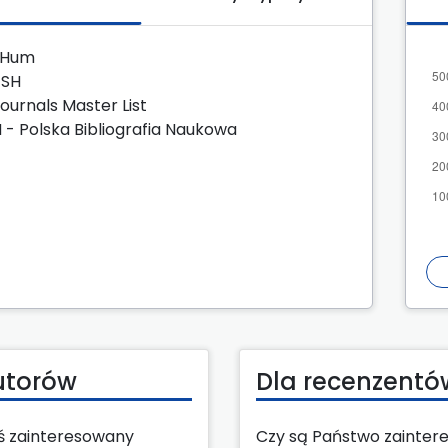
zHum
JSH
Journals Master List
 - Polska Bibliografia Naukowa
utorów
Dla recenzentó
eś zainteresowany
Czy są Państwo zainter