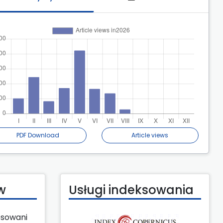
PDF Download
Article views
w
Usługi indeksowania
esowani