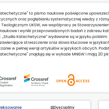
Katechetyczne" to pismo naukowe poświęcone upowszech
ycznych oraz pogłębianiu systematycznej wiedzy z różn
e Teologicznym UKSW, we współpracy ze Stowarzyszenie
 naukowe i wyniki przeprowadzonych badań z zakresu kate
y. „Studia Katechetyczne” wydawane są w języku polskim.
 zawierające streszczenie oraz słowa kluczowe w językach 
zanie w pełnej wersji artykułów w językach obcych. Pod
Katechetyczne" znajdują się w wykazie MNiSW i mają 20 pk
deksowanie
Dyscypliny