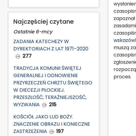
wysłanie
czasopis
zapoznał 
Najczęściej czytane
zasadami
Ostatnie 6-mcy
czasopiśm
wskazówk
ZADANIA KATECHEZY W
muszą
za
DYREKTORIACH Z LAT 1971–2020
czasopis
277
zgłoszeni
TRADYCJA KOMUNII ŚWIĘTEJ
rozpoczą
GENERALNEJ I ODNOWIENIE
proces.
PRZYRZECZEŃ CHRZTU ŚWIĘTEGO
W DIECEZJI PŁOCKIEJ.
PRZESZŁOŚĆ, TERAŹNIEJSZOŚĆ,
WYZWANIA
215
KOŚCIÓŁ JAKO LUD BOŻY.
ZNACZENIE OBRAZU I KONIECZNE
ZASTRZEŻENIA
197