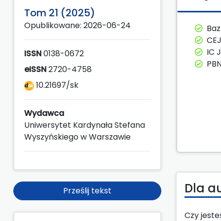
Tom 21 (2025)
Opublikowane: 2026-06-24
Ba
CE
IC 
ISSN
0138-0672
PBN
eISSN
2720-4758
10.21697/sk
Wydawca
Uniwersytet Kardynała Stefana
Wyszyńskiego w Warszawie
Dla a
Prześlij tekst
Czy jest