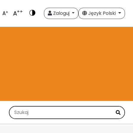
++
A
+
A
Zaloguj
Język Polski