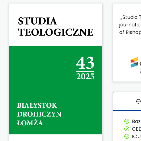
„Studia 
journal p
of Bisho
Ba
CE
IC 