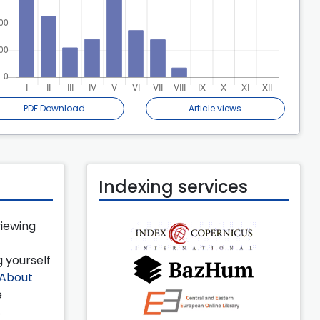
PDF Download
Article views
Indexing services
viewing
 yourself
About
e
s