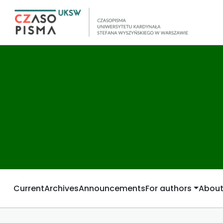
Current
Archives
Announcements
For authors
Abou