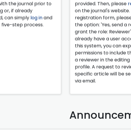
ith the journal prior to
provided. Then, please
r
 or, if already
on the journal's website.
d, can simply
log in
and
registration form, pleas
 five-step process.
the option: 'Yes, send a 
grant the role: Reviewer'.
already have a user acc
this system, you can ex
permissions to include th
a reviewer in the editing
profile. A request to rev
specific article will be s
via email.
Announcem