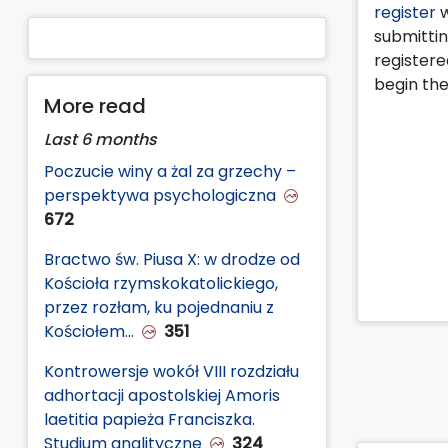
register
w
submitting
registere
begin the
More read
Last 6 months
Poczucie winy a żal za grzechy –
perspektywa psychologiczna
672
Bractwo św. Piusa X: w drodze od
Kościoła rzymskokatolickiego,
przez rozłam, ku pojednaniu z
Kościołem…
351
Kontrowersje wokół VIII rozdziału
adhortacji apostolskiej Amoris
laetitia papieża Franciszka.
Studium analityczne
324