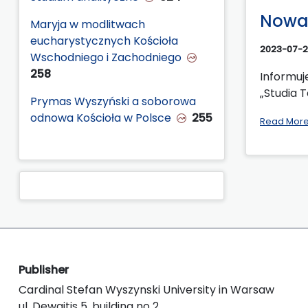
Nowa 
Maryja w modlitwach
eucharystycznych Kościoła
2023-07-2
Wschodniego i Zachodniego
258
Informuje
„Studia 
Prymas Wyszyński a soborowa
odnowa Kościoła w Polsce
255
Read Mor
Publisher
Cardinal Stefan Wyszynski University in Warsaw
ul. Dewajtis 5, building no 2