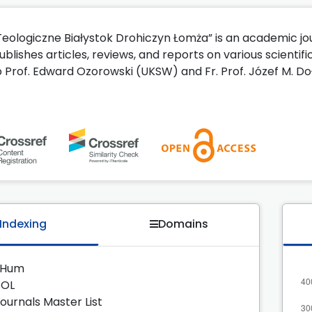
Teologiczne Białystok Drohiczyn Łomża” is an academic jou
ublishes articles, reviews, and reports on various scientific
p Prof. Edward Ozorowski (UKSW) and Fr. Prof. Józef M. D
Indexing
Domains
zHum
EOL
Journals Master List