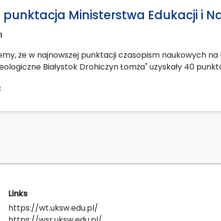
punktacja Ministerstwa Edukacji i Nauk
1
my, że w najnowszej punktacji czasopism naukowych na liśc
Teologiczne Białystok Drohiczyn Łomża" uzyskały 40 punk
e
Links
https://wt.uksw.edu.pl/
https://wsr.uksw.edu.pl/