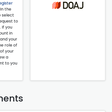
egister
 In the
e select
request to
 If you
ount in
pand your
e role of
 of your
iew a
ent to you
ents