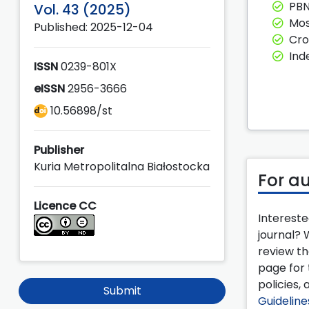
PBN
Vol. 43 (2025)
Mos
Published: 2025-12-04
Cro
Ind
ISSN
0239-801X
eISSN
2956-3666
10.56898/st
Publisher
Kuria Metropolitalna Białostocka
For a
Licence CC
Intereste
journal?
review t
page for 
policies, 
Submit
Guideline