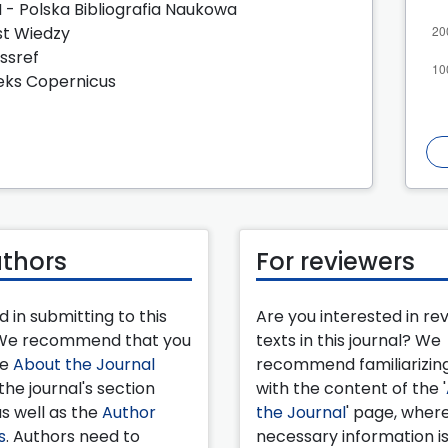
 - Polska Bibliografia Naukowa
t Wiedzy
ssref
eks Copernicus
uthors
For reviewers
d in submitting to this
Are you interested in re
 We recommend that you
texts in this journal? We
he
About the Journal
recommend familiarizing
the journal's section
with the content of the '
as well as the
Author
the Journal
' page, wher
s
. Authors need to
necessary information i