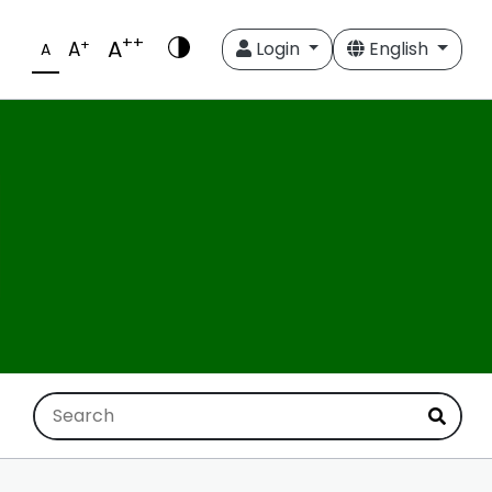
++
A
+
A
Login
English
A