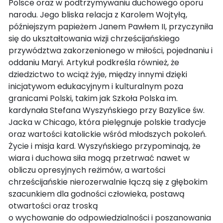
Polsce oraz w podtrzymywaniu duchowego oporu
narodu. Jego bliska relacja z Karolem Wojtyłą,
późniejszym papieżem Janem Pawłem II, przyczyniła
się do ukształtowania wizji chrześcijańskiego
przywództwa zakorzenionego w miłości, pojednaniu i
oddaniu Maryi. Artykuł podkreśla również, że
dziedzictwo to wciąż żyje, między innymi dzięki
inicjatywom edukacyjnym i kulturalnym poza
granicami Polski, takim jak Szkoła Polska im.
kardynała Stefana Wyszyńskiego przy Bazylice św.
Jacka w Chicago, która pielęgnuje polskie tradycje
oraz wartości katolickie wśród młodszych pokoleń.
Życie i misja kard. Wyszyńskiego przypominają, że
wiara i duchowa siła mogą przetrwać nawet w
obliczu opresyjnych reżimów, a wartości
chrześcijańskie nierozerwalnie łączą się z głębokim
szacunkiem dla godności człowieka, postawą
otwartości oraz troską
o wychowanie do odpowiedzialności i poszanowania