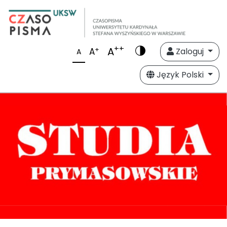
++
A
+
A
Zaloguj
A
Język Polski