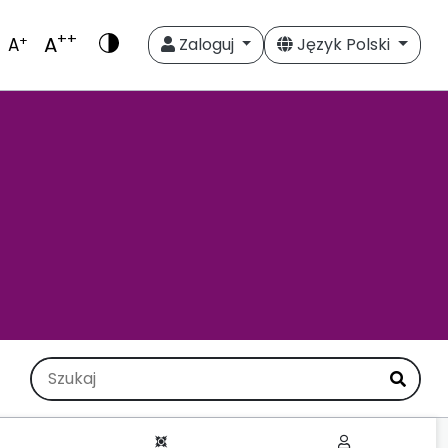
++
A
+
A
Zaloguj
Język Polski