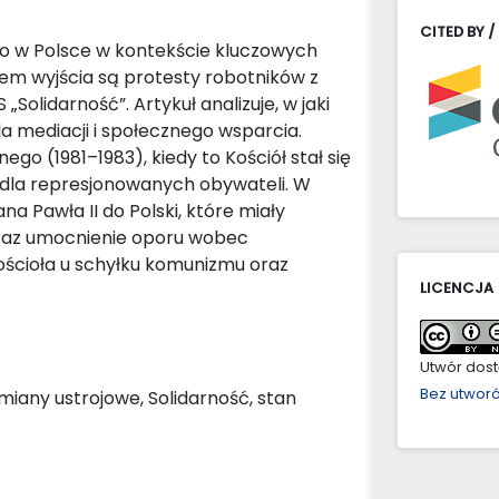
CITED BY /
iego w Polsce w kontekście kluczowych
em wyjścia są protesty robotników z
„Solidarność”. Artykuł analizuje, w jaki
la mediacji i społecznego wsparcia.
o (1981–1983), kiedy to Kościół stał się
ą dla represjonowanych obywateli. W
 Pawła II do Polski, które miały
raz umocnienie oporu wobec
ościoła u schyłku komunizmu oraz
LICENCJA
Utwór dostę
Bez utwor
emiany ustrojowe, Solidarność, stan