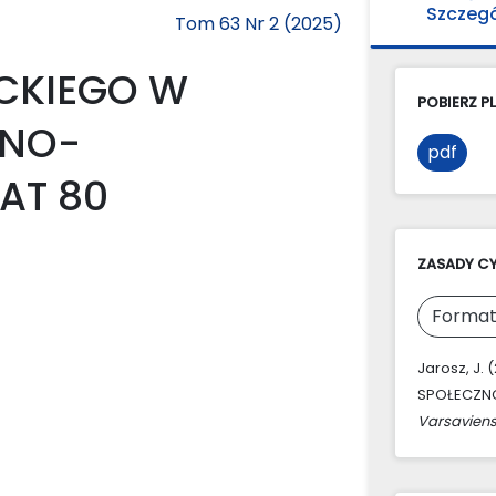
Szczeg
Tom 63 Nr 2 (2025)
ICKIEGO W
POBIERZ PL
ZNO-
pdf
AT 80
ZASADY C
Format
Jarosz, J
SPOŁECZNO
Varsaviens