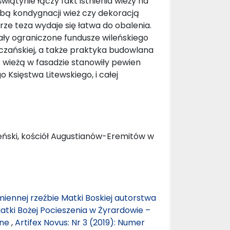
ątynie łączy fakt istnienia wieży na
czbą kondygnacji wież czy dekoracją
rze teza wydaje się łatwa do obalenia.
iały ograniczone fundusze wileńskiego
zańskiej, a także praktyka budowlana
ą wieżą w fasadzie stanowiły pewien
 Księstwa Litewskiego, i całej
ileński, kościół Augustianów-Eremitów w
iennej rzeźbie Matki Boskiej autorstwa
Matki Bożej Pocieszenia w Żyrardowie –
zne
,
Artifex Novus: Nr 3 (2019): Numer