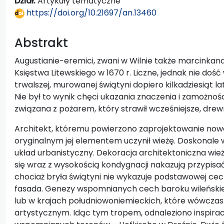
Dział:
Artykuły tematyczne
https://doi.org/10.21697/an.13460
Abstrakt
Augustianie-eremici, zwani w Wilnie także marcinkanam
Księstwa Litewskiego w 1670 r. Liczne, jednak nie dość
trwalszej, murowanej świątyni dopiero kilkadziesiąt l
Nie był to wynik chęci ukazania znaczenia i zamożnośc
związana z pożarem, który strawił wcześniejsze, dre
Architekt, któremu powierzono zaprojektowanie nowej 
oryginalnym jej elementem uczynił wieżę. Doskonale w
układ urbanistyczny. Dekoracja architektoniczna wież
się wraz z wysokością kondygnacji nakazują przypisać
chociaż bryła świątyni nie wykazuje podstawowej cec
fasada. Genezy wspomnianych cech baroku wileński
lub w krajach południowoniemieckich, które wówcza
artystycznym. Idąc tym tropem, odnaleziono inspira