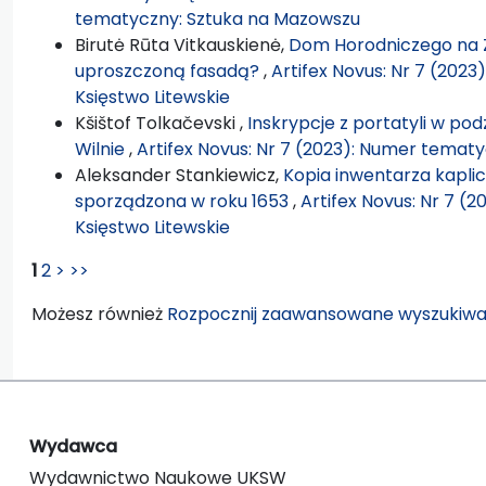
tematyczny: Sztuka na Mazowszu
Birutė Rūta Vitkauskienė,
Dom Horodniczego na Z
uproszczoną fasadą?
,
Artifex Novus: Nr 7 (2023
Księstwo Litewskie
Kšištof Tolkačevski ,
Inskrypcje z portatyli w po
Wilnie
,
Artifex Novus: Nr 7 (2023): Numer tematyc
Aleksander Stankiewicz,
Kopia inwentarza kaplic
sporządzona w roku 1653
,
Artifex Novus: Nr 7 (2
Księstwo Litewskie
1
2
>
>>
Możesz również
Rozpocznij zaawansowane wyszukiwa
Wydawca
Wydawnictwo Naukowe UKSW