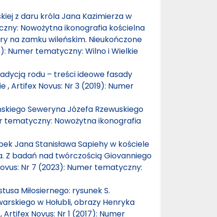
iej z daru króla Jana Kazimierza w
yczny: Nowożytna ikonografia kościelna
bary na zamku wileńskim. Nieukończone
3): Numer tematyczny: Wilno i Wielkie
adycją rodu – treści ideowe fasady
ie
,
Artifex Novus: Nr 3 (2019): Numer
ńskiego Seweryna Józefa Rzewuskiego
mer tematyczny: Nowożytna ikonografia
bek Jana Stanisława Sapiehy w kościele
ia. Z badań nad twórczością Giovanniego
Novus: Nr 7 (2023): Numer tematyczny:
tusa Miłosiernego: rysunek S.
warskiego w Hołubli, obrazy Henryka
u
,
Artifex Novus: Nr 1 (2017): Numer