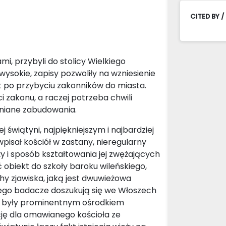
CITED BY /
i, przybyli do stolicy Wielkiego
 wysokie, zapisy pozwoliły na wzniesienie
at po przybyciu zakonników do miasta.
i zakonu, a raczej potrzeba chwili
wniane zabudowania.
świątyni, najpiękniejszym i najbardziej
pisał kościół w zastany, nieregularny
y i sposób kształtowania jej zwężających
 obiekt do szkoły baroku wileńskiego,
hy zjawiska, jaką jest dwuwieżowa
ego badacze doszukują się we Włoszech
s były prominentnym ośrodkiem
cję dla omawianego kościoła ze