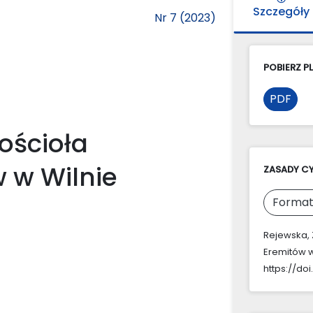
Szczegóły
Nr 7 (2023)
POBIERZ PL
PDF
kościoła
 w Wilnie
ZASADY C
Format
Rejewska, Z
Eremitów w
https://doi