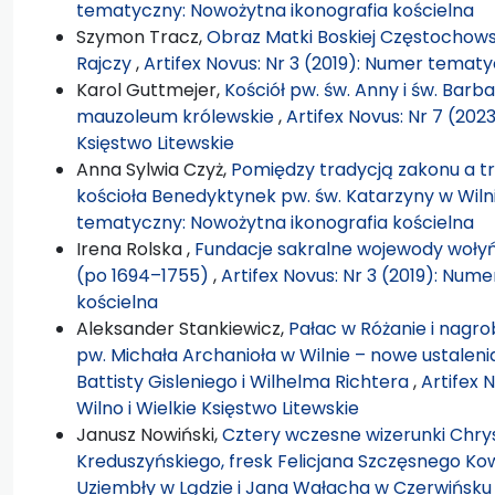
tematyczny: Nowożytna ikonografia kościelna
Szymon Tracz,
Obraz Matki Boskiej Częstochowsk
Rajczy
,
Artifex Novus: Nr 3 (2019): Numer temat
Karol Guttmejer,
Kościół pw. św. Anny i św. Bar
mauzoleum królewskie
,
Artifex Novus: Nr 7 (202
Księstwo Litewskie
Anna Sylwia Czyż,
Pomiędzy tradycją zakonu a tr
kościoła Benedyktynek pw. św. Katarzyny w Wiln
tematyczny: Nowożytna ikonografia kościelna
Irena Rolska ,
Fundacje sakralne wojewody woły
(po 1694–1755)
,
Artifex Novus: Nr 3 (2019): Nu
kościelna
Aleksander Stankiewicz,
Pałac w Różanie i nagro
pw. Michała Archanioła w Wilnie – nowe ustalen
Battisty Gisleniego i Wilhelma Richtera
,
Artifex 
Wilno i Wielkie Księstwo Litewskie
Janusz Nowiński,
Cztery wczesne wizerunki Chrys
Kreduszyńskiego, fresk Felicjana Szczęsnego Ko
Uziembły w Lądzie i Jana Wałacha w Czerwińsk