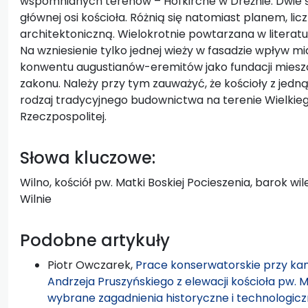
wspomnianych terenów – Hofkirche w Dreźnie. Dwie świ
głównej osi kościoła. Różnią się natomiast planem, li
architektoniczną. Wielokrotnie powtarzana w literatu
Na wzniesienie tylko jednej wieży w fasadzie wpływ m
konwentu augustianów-eremitów jako fundacji mieszc
zakonu. Należy przy tym zauważyć, że kościoły z jedn
rodzaj tradycyjnego budownictwa na terenie Wielkiego
Rzeczpospolitej.
Słowa kluczowe:
Wilno, kościół pw. Matki Boskiej Pocieszenia, barok w
Wilnie
Podobne artykuły
Piotr Owczarek,
Prace konserwatorskie przy kam
Andrzeja Pruszyńskiego z elewacji kościoła pw. 
wybrane zagadnienia historyczne i technologic