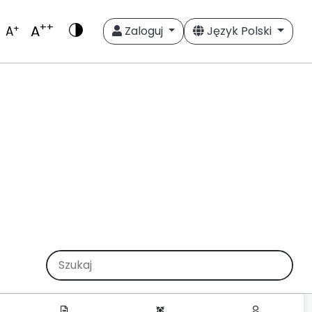
++
A
+
A
Zaloguj
Język Polski