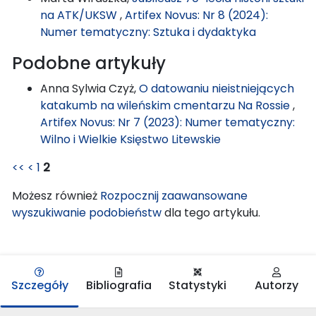
na ATK/UKSW
,
Artifex Novus: Nr 8 (2024):
Numer tematyczny: Sztuka i dydaktyka
Podobne artykuły
Anna Sylwia Czyż,
O datowaniu nieistniejących
katakumb na wileńskim cmentarzu Na Rossie
,
Artifex Novus: Nr 7 (2023): Numer tematyczny:
Wilno i Wielkie Księstwo Litewskie
<<
<
1
2
Możesz również
Rozpocznij zaawansowane
wyszukiwanie podobieństw
dla tego artykułu.
Szczegóły
Bibliografia
Statystyki
Autorzy