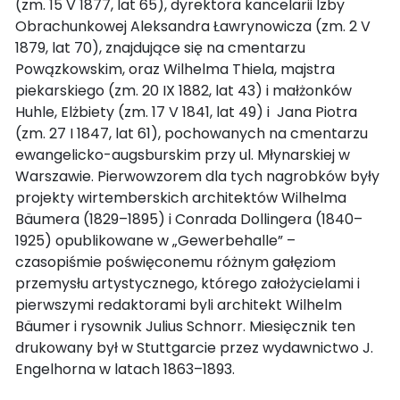
(zm. 15 V 1877, lat 65), dyrektora kancelarii Izby
Obrachunkowej Aleksandra Ławrynowicza (zm. 2 V
1879, lat 70), znajdujące się na cmentarzu
Powązkowskim, oraz Wilhelma Thiela, majstra
piekarskiego (zm. 20 IX 1882, lat 43) i małżonków
Huhle, Elżbiety (zm. 17 V 1841, lat 49) i Jana Piotra
(zm. 27 I 1847, lat 61), pochowanych na cmentarzu
ewangelicko-augsburskim przy ul. Młynarskiej w
Warszawie. Pierwowzorem dla tych nagrobków były
projekty wirtemberskich architektów Wilhelma
Bäumera (1829–1895) i Conrada Dollingera (1840–
1925) opublikowane w „Gewerbehalle” –
czasopiśmie poświęconemu różnym gałęziom
przemysłu artystycznego, którego założycielami i
pierwszymi redaktorami byli architekt Wilhelm
Bäumer i rysownik Julius Schnorr. Miesięcznik ten
drukowany był w Stuttgarcie przez wydawnictwo J.
Engelhorna w latach 1863–1893.