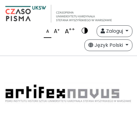
++
A
+
A
Zaloguj
A
Język Polski