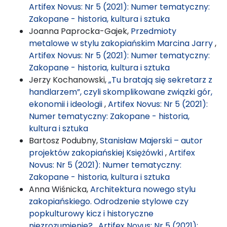
Artifex Novus: Nr 5 (2021): Numer tematyczny:
Zakopane - historia, kultura i sztuka
Joanna Paprocka-Gajek,
Przedmioty
metalowe w stylu zakopiańskim Marcina Jarry
,
Artifex Novus: Nr 5 (2021): Numer tematyczny:
Zakopane - historia, kultura i sztuka
Jerzy Kochanowski,
„Tu bratają się sekretarz z
handlarzem”, czyli skomplikowane związki gór,
ekonomii i ideologii
,
Artifex Novus: Nr 5 (2021):
Numer tematyczny: Zakopane - historia,
kultura i sztuka
Bartosz Podubny,
Stanisław Majerski – autor
projektów zakopiańskiej Księżówki
,
Artifex
Novus: Nr 5 (2021): Numer tematyczny:
Zakopane - historia, kultura i sztuka
Anna Wiśnicka,
Architektura nowego stylu
zakopiańskiego. Odrodzenie stylowe czy
popkulturowy kicz i historyczne
niezrozumienie?
,
Artifex Novus: Nr 5 (2021):