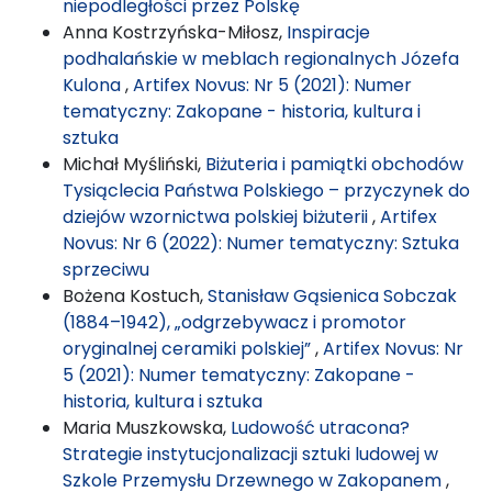
niepodległości przez Polskę
Anna Kostrzyńska-Miłosz,
Inspiracje
podhalańskie w meblach regionalnych Józefa
Kulona
,
Artifex Novus: Nr 5 (2021): Numer
tematyczny: Zakopane - historia, kultura i
sztuka
Michał Myśliński,
Biżuteria i pamiątki obchodów
Tysiąclecia Państwa Polskiego – przyczynek do
dziejów wzornictwa polskiej biżuterii
,
Artifex
Novus: Nr 6 (2022): Numer tematyczny: Sztuka
sprzeciwu
Bożena Kostuch,
Stanisław Gąsienica Sobczak
(1884–1942), „odgrzebywacz i promotor
oryginalnej ceramiki polskiej”
,
Artifex Novus: Nr
5 (2021): Numer tematyczny: Zakopane -
historia, kultura i sztuka
Maria Muszkowska,
Ludowość utracona?
Strategie instytucjonalizacji sztuki ludowej w
Szkole Przemysłu Drzewnego w Zakopanem
,