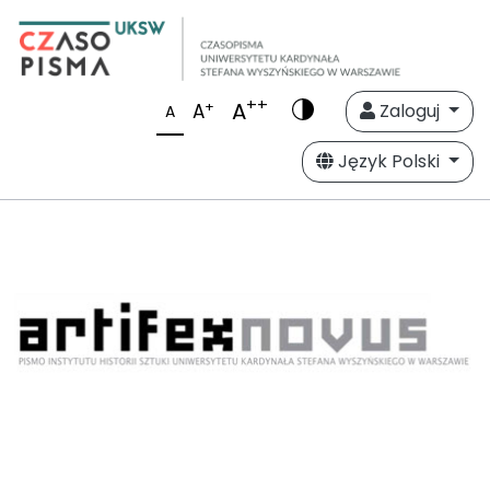
++
A
+
A
Zaloguj
A
Język Polski