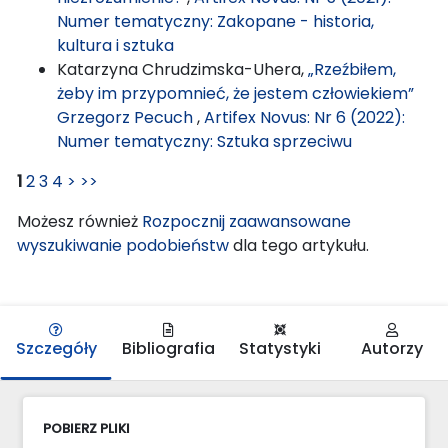
Numer tematyczny: Zakopane - historia,
kultura i sztuka
Katarzyna Chrudzimska-Uhera,
„Rzeźbiłem,
żeby im przypomnieć, że jestem człowiekiem”
Grzegorz Pecuch
,
Artifex Novus: Nr 6 (2022):
Numer tematyczny: Sztuka sprzeciwu
1
2
3
4
>
>>
Możesz również
Rozpocznij zaawansowane
wyszukiwanie podobieństw
dla tego artykułu.
Szczegóły
Bibliografia
Statystyki
Autorzy
POBIERZ PLIKI