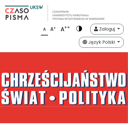
++
A
+
A
Zaloguj
A
Język Polski