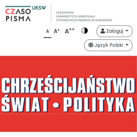
++
A
+
A
Zaloguj
A
Język Polski