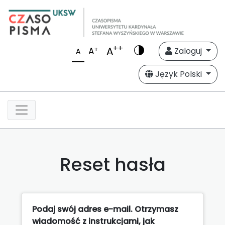
++
A
+
A
Zaloguj
A
Język Polski
Reset hasła
Podaj swój adres e-mail. Otrzymasz
wiadomość z instrukcjami, jak