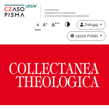
++
A
+
A
Zaloguj
A
Język Polski