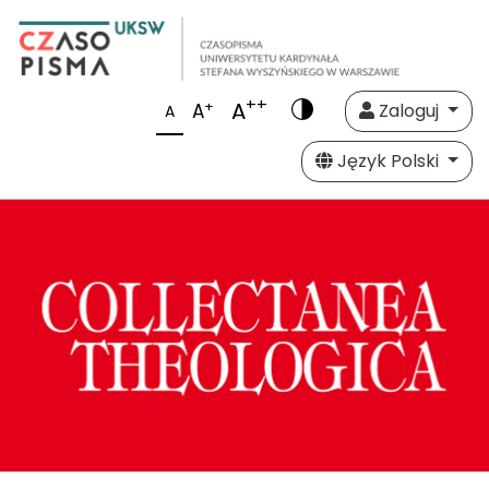
++
A
+
A
Zaloguj
A
Język Polski