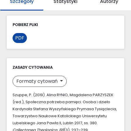
Szczegóły
Statystyki
Autorzy
POBIERZ PLIKI
PDF
ZASADY CYTOWANIA
Formaty cytowań
Szuppe, P. (2019). Alina RYNIO, Magdalena PARZYSZEK
(red.), Społeczna potrzeba pamięci. Osoba i dzieło
Kardynała Stefana Wyszyńskiego Prymasa Tysiąclecia,
Towarzystwo Naukowe Katolickiego Uniwersytetu
Lubelskiego Jana Pawła II, Lublin 2017, ss. 380.
Collectanea Theologica
,
88
(3), 237–239.