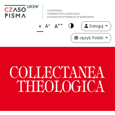
++
A
+
A
Zaloguj
A
Język Polski