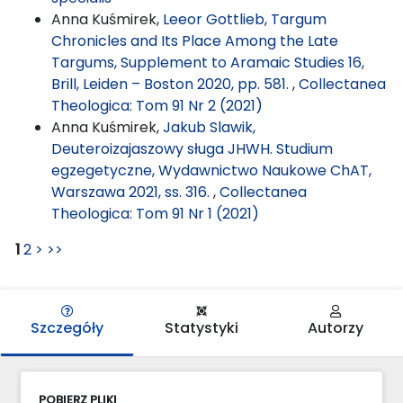
Anna Kuśmirek,
Leeor Gottlieb, Targum
Chronicles and Its Place Among the Late
Targums, Supplement to Aramaic Studies 16,
Brill, Leiden – Boston 2020, pp. 581.
,
Collectanea
Theologica: Tom 91 Nr 2 (2021)
Anna Kuśmirek,
Jakub Slawik,
Deuteroizajaszowy sługa JHWH. Studium
egzegetyczne, Wydawnictwo Naukowe ChAT,
Warszawa 2021, ss. 316.
,
Collectanea
Theologica: Tom 91 Nr 1 (2021)
1
2
>
>>
Szczegóły
Statystyki
Autorzy
POBIERZ PLIKI