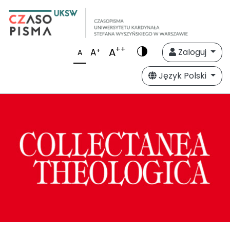
++
A
+
A
Zaloguj
A
Język Polski