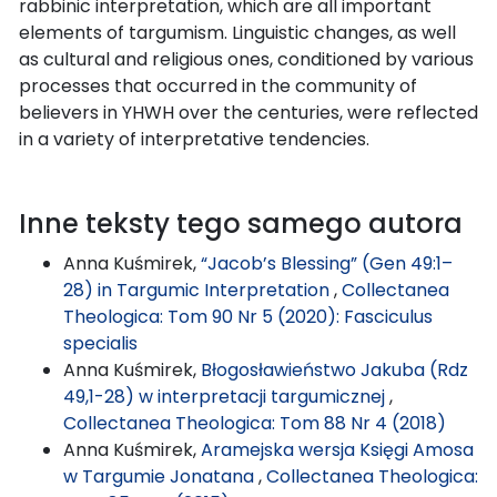
rabbinic interpretation, which are all important
elements of targumism. Linguistic changes, as well
as cultural and religious ones, conditioned by various
processes that occurred in the community of
believers in YHWH over the centuries, were reflected
in a variety of interpretative tendencies.
Inne teksty tego samego autora
Anna Kuśmirek,
“Jacob’s Blessing” (Gen 49:1–
28) in Targumic Interpretation
,
Collectanea
Theologica: Tom 90 Nr 5 (2020): Fasciculus
specialis
Anna Kuśmirek,
Błogosławieństwo Jakuba (Rdz
49,1-28) w interpretacji targumicznej
,
Collectanea Theologica: Tom 88 Nr 4 (2018)
Anna Kuśmirek,
Aramejska wersja Księgi Amosa
w Targumie Jonatana
,
Collectanea Theologica: