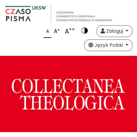
++
A
+
A
Zaloguj
A
Język Polski