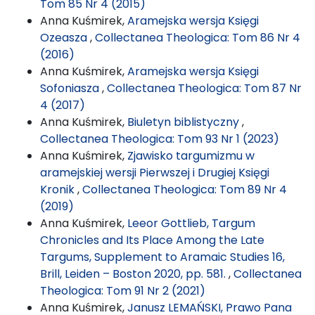
Tom 85 Nr 4 (2015)
Anna Kuśmirek,
Aramejska wersja Księgi
Ozeasza
,
Collectanea Theologica: Tom 86 Nr 4
(2016)
Anna Kuśmirek,
Aramejska wersja Księgi
Sofoniasza
,
Collectanea Theologica: Tom 87 Nr
4 (2017)
Anna Kuśmirek,
Biuletyn biblistyczny
,
Collectanea Theologica: Tom 93 Nr 1 (2023)
Anna Kuśmirek,
Zjawisko targumizmu w
aramejskiej wersji Pierwszej i Drugiej Księgi
Kronik
,
Collectanea Theologica: Tom 89 Nr 4
(2019)
Anna Kuśmirek,
Leeor Gottlieb, Targum
Chronicles and Its Place Among the Late
Targums, Supplement to Aramaic Studies 16,
Brill, Leiden – Boston 2020, pp. 581.
,
Collectanea
Theologica: Tom 91 Nr 2 (2021)
Anna Kuśmirek,
Janusz LEMAŃSKI, Prawo Pana