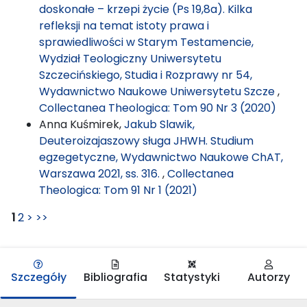
doskonałe – krzepi życie (Ps 19,8a). Kilka
refleksji na temat istoty prawa i
sprawiedliwości w Starym Testamencie,
Wydział Teologiczny Uniwersytetu
Szczecińskiego, Studia i Rozprawy nr 54,
Wydawnictwo Naukowe Uniwersytetu Szcze
,
Collectanea Theologica: Tom 90 Nr 3 (2020)
Anna Kuśmirek,
Jakub Slawik,
Deuteroizajaszowy sługa JHWH. Studium
egzegetyczne, Wydawnictwo Naukowe ChAT,
Warszawa 2021, ss. 316.
,
Collectanea
Theologica: Tom 91 Nr 1 (2021)
1
2
>
>>
Szczegóły
Bibliografia
Statystyki
Autorzy