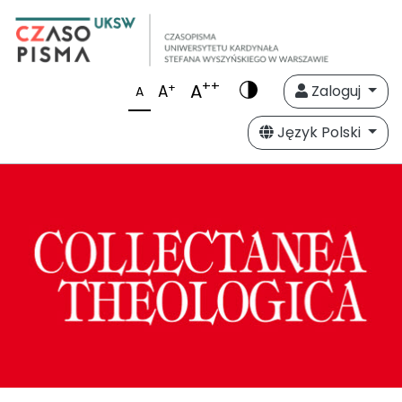
++
A
+
A
Zaloguj
A
Język Polski