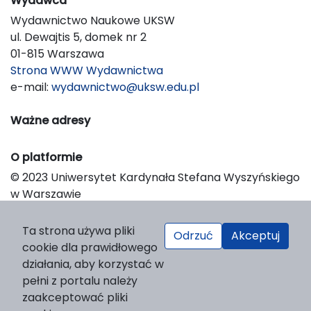
Wydawca
Wydawnictwo Naukowe UKSW
ul. Dewajtis 5, domek nr 2
01-815 Warszawa
Strona WWW Wydawnictwa
e-mail:
wydawnictwo@uksw.edu.pl
Ważne adresy
O platformie
© 2023 Uniwersytet Kardynała Stefana Wyszyńskiego
w Warszawie
Support & Customization by LIBCOM
Platform & Workflow by OJS/PKP
Ta strona używa pliki
Odrzuć
Akceptuj
cookie dla prawidłowego
działania, aby korzystać w
pełni z portalu należy
zaakceptować pliki