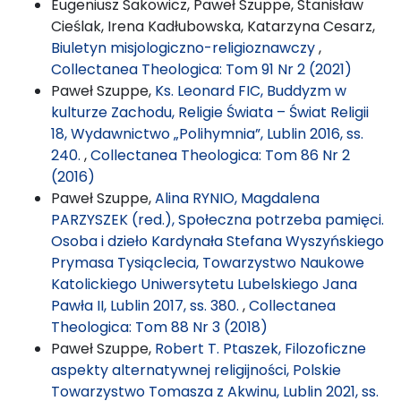
Eugeniusz Sakowicz, Paweł Szuppe, Stanisław
Cieślak, Irena Kadłubowska, Katarzyna Cesarz,
Biuletyn misjologiczno-religioznawczy
,
Collectanea Theologica: Tom 91 Nr 2 (2021)
Paweł Szuppe,
Ks. Leonard FIC, Buddyzm w
kulturze Zachodu, Religie Świata – Świat Religii
18, Wydawnictwo „Polihymnia”, Lublin 2016, ss.
240.
,
Collectanea Theologica: Tom 86 Nr 2
(2016)
Paweł Szuppe,
Alina RYNIO, Magdalena
PARZYSZEK (red.), Społeczna potrzeba pamięci.
Osoba i dzieło Kardynała Stefana Wyszyńskiego
Prymasa Tysiąclecia, Towarzystwo Naukowe
Katolickiego Uniwersytetu Lubelskiego Jana
Pawła II, Lublin 2017, ss. 380.
,
Collectanea
Theologica: Tom 88 Nr 3 (2018)
Paweł Szuppe,
Robert T. Ptaszek, Filozoficzne
aspekty alternatywnej religijności, Polskie
Towarzystwo Tomasza z Akwinu, Lublin 2021, ss.