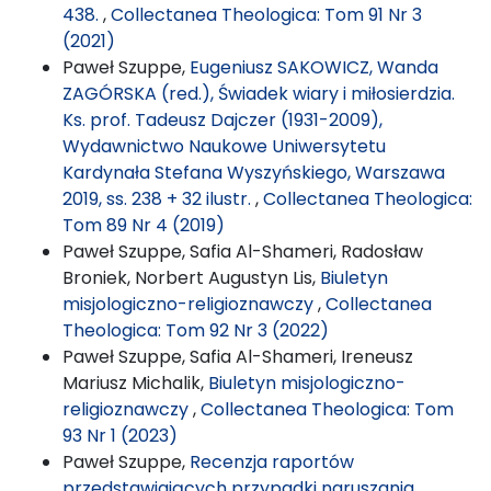
438.
,
Collectanea Theologica: Tom 91 Nr 3
(2021)
Paweł Szuppe,
Eugeniusz SAKOWICZ, Wanda
ZAGÓRSKA (red.), Świadek wiary i miłosierdzia.
Ks. prof. Tadeusz Dajczer (1931-2009),
Wydawnictwo Naukowe Uniwersytetu
Kardynała Stefana Wyszyńskiego, Warszawa
2019, ss. 238 + 32 ilustr.
,
Collectanea Theologica:
Tom 89 Nr 4 (2019)
Paweł Szuppe, Safia Al-Shameri, Radosław
Broniek, Norbert Augustyn Lis,
Biuletyn
misjologiczno-religioznawczy
,
Collectanea
Theologica: Tom 92 Nr 3 (2022)
Paweł Szuppe, Safia Al-Shameri, Ireneusz
Mariusz Michalik,
Biuletyn misjologiczno-
religioznawczy
,
Collectanea Theologica: Tom
93 Nr 1 (2023)
Paweł Szuppe,
Recenzja raportów
przedstawiających przypadki naruszania