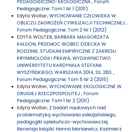
PEDAGOGICZNO-EKOLOGICZNA
,
Forum
Pedagogiczne: Tom 1 Nr 1 (2011)
Edyta Wolter,
WYCHOWANIE CZŁOWIEKA W
OBLICZU ZAGROŻEŃ CYWILIZACJI TECHNICZNEJ
,
Forum Pedagogiczne: Tom 2 Nr 1 (2012)
EDYTA WOLTER,
BARBARA MAŁGORZATA
KAŁDON, PRZEMOC WOBEC DZIECKA W
RODZINIE. STUDIUM EMPIRYCZNE Z ZAKRESU
KRYMINOLOGII I PRAWA, WYDAWNICTWO
UNIWERSYTETU KARDYNAŁA STEFANA
WYSZYŃSKIEGO, WARSZAWA 2014, SS. 280.
,
Forum Pedagogiczne: Tom 5 Nr 2 (2015)
Edyta Wolter,
WYCHOWANIE EKOLOGICZNE W
DRUGIEJ RZECZPOSPOLITEJ
,
Forum
Pedagogiczne: Tom 1 Nr 2 (2011)
Edyta Wolter,
Z badań naukowych nad
problematyką wychowania salezjańskiego,
pedagogiki opiekuńczo-wychowawczej.
Recenzja książki: Hanna Markiewicz, Kazimierz