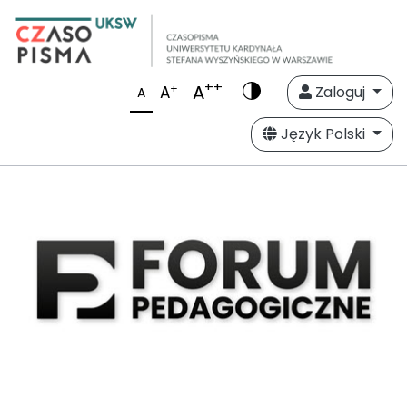
++
A
+
A
Zaloguj
A
Język Polski