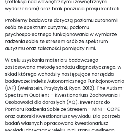
(refleksja nad wewnętrznymi i zewnętrznymi
wydarzeniami) oraz brak poczucia presji i kontroli.
Problemy badawcze dotyczą poziomu autonomii
osób ze spektrum autyzmu, poziomu
psychospołecznego funkcjonowania w wymiarze
radzenia sobie ze stresem osób ze spektrum
autyzmu oraz zależności pomiędzy nimi.
W celu uzyskania materiału badawczego
zastosowano metodę sondażu diagnostycznego, w
skład którego wchodziły następujące narzędzia
badawcze: Indeks Autonomicznego Funkcjonowania
(IAF) (Weinstein, Przybylski, Ryan, 2012), The Autism-
Spectrum Quotient – Kwestionariusz Zachowania i
Osobowości dla dorosłych (AQ), Inwentarz do
Pomiaru Radzenia Sobie ze Stresem – MINI – COPE
oraz autorski Kwestionariusz wywiadu. Dla potrzeb
badań własnych opracowano kwestionariusz
wywiadu dotyczący: wieku, płci, stanu cywilnego,