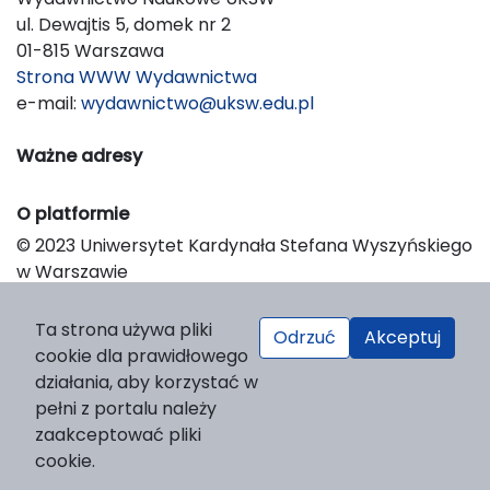
ul. Dewajtis 5, domek nr 2
01-815 Warszawa
Strona WWW Wydawnictwa
e-mail:
wydawnictwo@uksw.edu.pl
Ważne adresy
O platformie
© 2023 Uniwersytet Kardynała Stefana Wyszyńskiego
w Warszawie
Support & Customization by LIBCOM
Platform & Workflow by OJS/PKP
Ta strona używa pliki
Odrzuć
Akceptuj
cookie dla prawidłowego
działania, aby korzystać w
pełni z portalu należy
zaakceptować pliki
cookie.