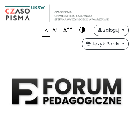
++
A
+
A
Zaloguj
A
Język Polski