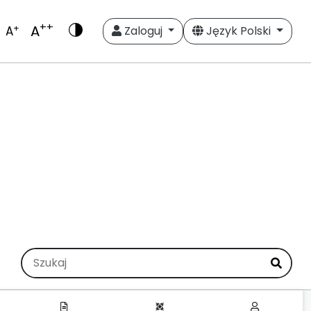
++
A
+
A
Zaloguj
Język Polski