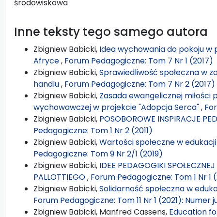
środowiskowa
Inne teksty tego samego autora
Zbigniew Babicki,
Idea wychowania do pokoju 
Afryce
,
Forum Pedagogiczne: Tom 7 Nr 1 (2017)
Zbigniew Babicki,
Sprawiedliwość społeczna w za
handlu
,
Forum Pedagogiczne: Tom 7 Nr 2 (2017)
Zbigniew Babicki,
Zasada ewangelicznej miłości 
wychowawczej w projekcie "Adopcja Serca"
,
For
Zbigniew Babicki,
POSOBOROWE INSPIRACJE PED
Pedagogiczne: Tom 1 Nr 2 (2011)
Zbigniew Babicki,
Wartości społeczne w edukacj
Pedagogiczne: Tom 9 Nr 2/1 (2019)
Zbigniew Babicki,
IDEE PEDAGOGIKI SPOŁECZNEJ
PALLOTTIEGO
,
Forum Pedagogiczne: Tom 1 Nr 1 (
Zbigniew Babicki,
Solidarność społeczna w eduk
Forum Pedagogiczne: Tom 11 Nr 1 (2021): Numer j
Zbigniew Babicki, Manfred Cassens,
Education fo