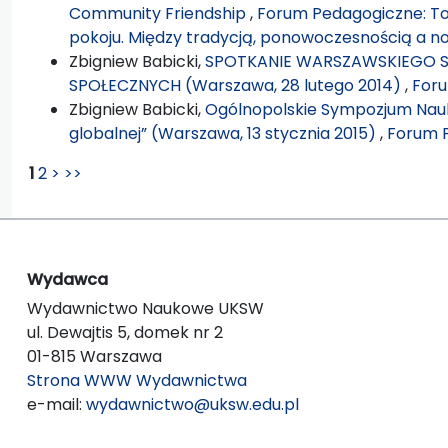
Community Friendship
,
Forum Pedagogiczne: To
pokoju. Między tradycją, ponowoczesnością a 
Zbigniew Babicki,
SPOTKANIE WARSZAWSKIEGO
SPOŁECZNYCH (Warszawa, 28 lutego 2014)
,
Foru
Zbigniew Babicki,
Ogólnopolskie Sympozjum Nauko
globalnej” (Warszawa, 13 stycznia 2015)
,
Forum P
1
2
>
>>
Wydawca
Wydawnictwo Naukowe UKSW
ul. Dewajtis 5, domek nr 2
01-815 Warszawa
Strona WWW Wydawnictwa
e-mail:
wydawnictwo@uksw.edu.pl