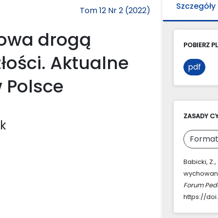
Szczegóły
Tom 12 Nr 2 (2022)
rowa drogą
POBIERZ PL
ości. Aktualne
pdf
 Polsce
ZASADY C
ek
Format
Babicki, Z
wychowania
Forum Ped
https://doi