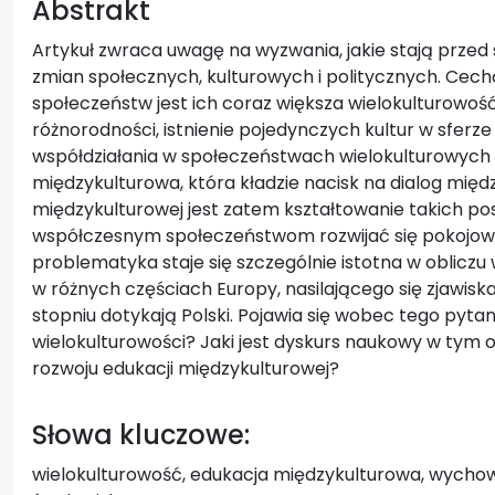
Abstrakt
Artykuł zwraca uwagę na wyzwania, jakie stają prze
zmian społecznych, kulturowych i politycznych. Ce
społeczeństw jest ich coraz większa wielokulturowoś
różnorodności, istnienie pojedynczych kultur w sferze p
współdziałania w społeczeństwach wielokulturowyc
międzykulturowa, która kładzie nacisk na dialog mię
międzykulturowej jest zatem kształtowanie takich p
współczesnym społeczeństwom rozwijać się pokojowo 
problematyka staje się szczególnie istotna w obliczu
w różnych częściach Europy, nasilającego się zjawisk
stopniu dotykają Polski. Pojawia się wobec tego pytan
wielokulturowości? Jaki jest dyskurs naukowy w tym 
rozwoju edukacji międzykulturowej?
Słowa kluczowe:
wielokulturowość, edukacja międzykulturowa, wychowa