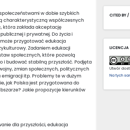
d społeczeństwami w dobie szybkich
CITED BY /
chą charakterystyczną współczesnych
ć, która zakłada akceptację
ublicznej i prywatnej. Do życia i
h może przygotować edukacja
dzykulturowy. Zadaniem edukacji
LICENCJA
ostaw społecznych, które pozwolą
i budować stabilną przyszłość. Podjęta
 wojny, zmian społecznych, politycznych
Utwór dostę
a emigracji itp. Problemy te w dużym
Na tych s
ie, jak Polska jest przygotowana do
obszarze? Jakie propozycje kierunków
nie dla przyszłości, edukacja