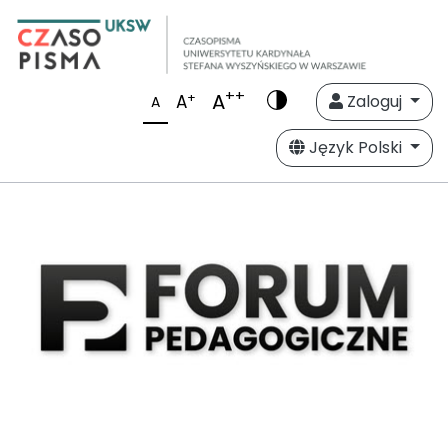
++
A
+
A
Zaloguj
A
Język Polski