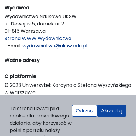
Wydawca
Wydawnictwo Naukowe UKSW
ul. Dewajtis 5, domek nr 2
01-815 Warszawa
Strona WWW Wydawnictwa
e-mail:
wydawnictwo@uksw.edu.pl
Ważne adresy
O platformie
© 2023 Uniwersytet Kardynała Stefana Wyszyńskiego
w Warszawie
Support & Customization by LIBCOM
Platform & Workflow by OJS/PKP
Ta strona używa pliki
Odrzuć
Akceptuj
cookie dla prawidłowego
działania, aby korzystać w
pełni z portalu należy