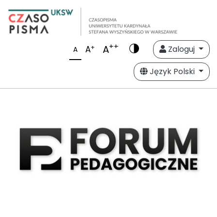
++
A
+
A
Zaloguj
A
Język Polski