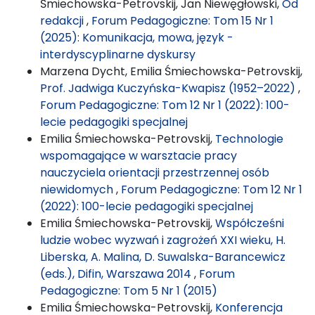
Śmiechowska-Petrovskij, Jan Niewęgłowski,
Od
redakcji
,
Forum Pedagogiczne: Tom 15 Nr 1
(2025): Komunikacja, mowa, język -
interdyscyplinarne dyskursy
Marzena Dycht, Emilia Śmiechowska-Petrovskij,
Prof. Jadwiga Kuczyńska-Kwapisz (1952–2022)
,
Forum Pedagogiczne: Tom 12 Nr 1 (2022): 100-
lecie pedagogiki specjalnej
Emilia Śmiechowska-Petrovskij,
Technologie
wspomagające w warsztacie pracy
nauczyciela orientacji przestrzennej osób
niewidomych
,
Forum Pedagogiczne: Tom 12 Nr 1
(2022): 100-lecie pedagogiki specjalnej
Emilia Śmiechowska-Petrovskij,
Współcześni
ludzie wobec wyzwań i zagrożeń XXI wieku, H.
Liberska, A. Malina, D. Suwalska-Barancewicz
(eds.), Difin, Warszawa 2014
,
Forum
Pedagogiczne: Tom 5 Nr 1 (2015)
Emilia Śmiechowska-Petrovskij,
Konferencja