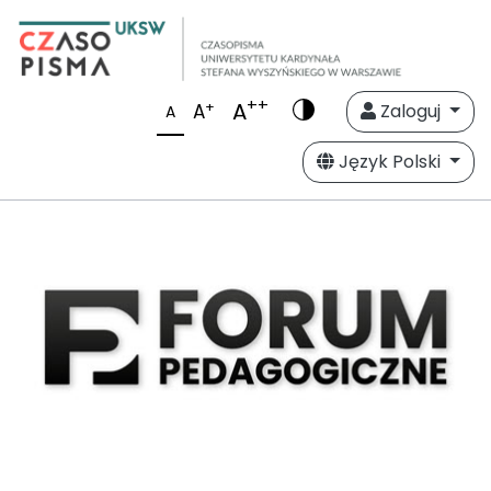
++
A
+
A
Zaloguj
A
Język Polski