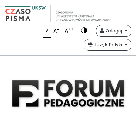
++
A
+
A
Zaloguj
A
Język Polski