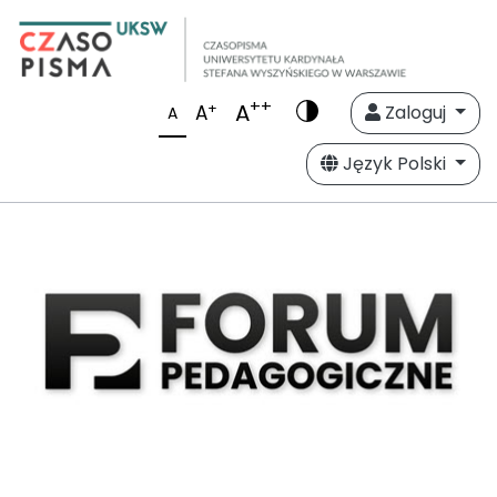
++
A
+
A
Zaloguj
A
Język Polski