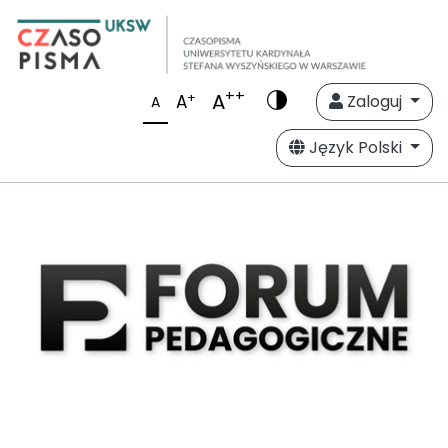
++
A
+
A
Zaloguj
A
Język Polski