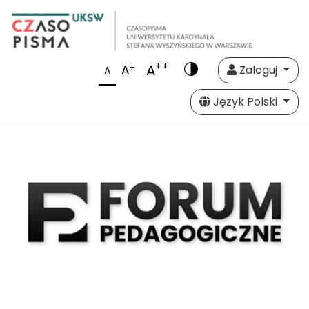
++
A
+
A
Zaloguj
A
Język Polski