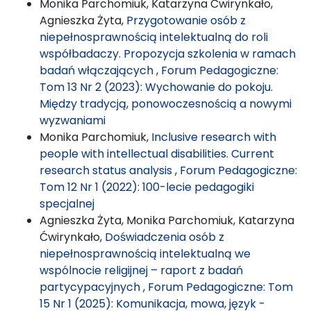
Monika Parchomiuk, Katarzyna Ćwirynkało,
Agnieszka Żyta,
Przygotowanie osób z
niepełnosprawnością intelektualną do roli
współbadaczy. Propozycja szkolenia w ramach
badań włączających
,
Forum Pedagogiczne:
Tom 13 Nr 2 (2023): Wychowanie do pokoju.
Między tradycją, ponowoczesnością a nowymi
wyzwaniami
Monika Parchomiuk,
Inclusive research with
people with intellectual disabilities. Current
research status analysis
,
Forum Pedagogiczne:
Tom 12 Nr 1 (2022): 100-lecie pedagogiki
specjalnej
Agnieszka Żyta, Monika Parchomiuk, Katarzyna
Ćwirynkało,
Doświadczenia osób z
niepełnosprawnością intelektualną we
wspólnocie religijnej – raport z badań
partycypacyjnych
,
Forum Pedagogiczne: Tom
15 Nr 1 (2025): Komunikacja, mowa, język -