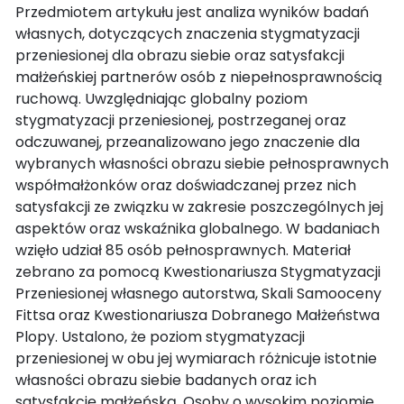
Przedmiotem artykułu jest analiza wyników badań
własnych, dotyczących znaczenia stygmatyzacji
przeniesionej dla obrazu siebie oraz satysfakcji
małżeńskiej partnerów osób z niepełnosprawnością
ruchową. Uwzględniając globalny poziom
stygmatyzacji przeniesionej, postrzeganej oraz
odczuwanej, przeanalizowano jego znaczenie dla
wybranych własności obrazu siebie pełnosprawnych
współmałżonków oraz doświadczanej przez nich
satysfakcji ze związku w zakresie poszczególnych jej
aspektów oraz wskaźnika globalnego. W badaniach
wzięło udział 85 osób pełnosprawnych. Materiał
zebrano za pomocą Kwestionariusza Stygmatyzacji
Przeniesionej własnego autorstwa, Skali Samooceny
Fittsa oraz Kwestionariusza Dobranego Małżeństwa
Plopy. Ustalono, że poziom stygmatyzacji
przeniesionej w obu jej wymiarach różnicuje istotnie
własności obrazu siebie badanych oraz ich
satysfakcję małżeńską. Osoby o wysokim poziomie