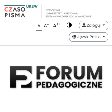
++
A
+
A
Zaloguj
A
Język Polski