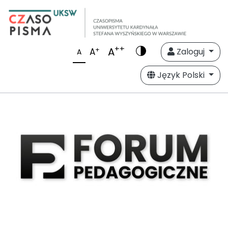
++
A
+
A
Zaloguj
A
Język Polski