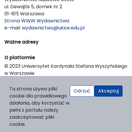
ul. Dewajtis 5, domek nr 2
01-815 Warszawa
Strona WWW Wydawnictwa
e-mail:
wydawnictwo@uksw.edu.pl
Ważne adresy
O platformie
© 2023 Uniwersytet Kardynała Stefana Wyszyńskiego
w Warszawie
Support & Customization by LIBCOM
Platform & Workflow by OJS/PKP
Ta strona używa pliki
Odrzuć
Akceptuj
cookie dla prawidłowego
działania, aby korzystać w
pełni z portalu należy
zaakceptować pliki
cookie.