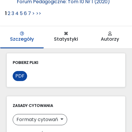
Forum Pedagogiczne: Tom 10 Nr 1 (2020)
1
2
3
4
5
6
7
>
>>
Szczegóły
Statystyki
Autorzy
POBIERZ PLIKI
PDF
ZASADY CYTOWANIA
Formaty cytowań