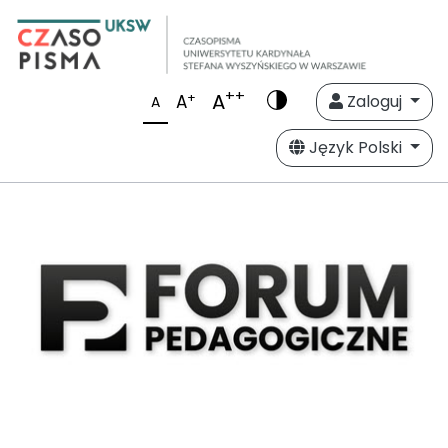
++
A
+
A
Zaloguj
A
Język Polski