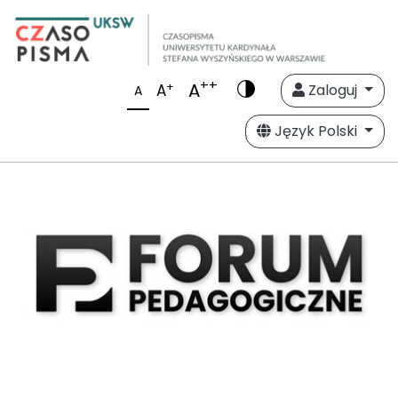
++
A
+
A
Zaloguj
A
Język Polski