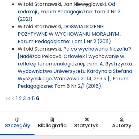
Witold Starnawski, Jan Niewęgłowski,
Od
redakcji
,
Forum Pedagogiczne: Tom 11 Nr 2
(2021)
Witold Starnawski,
DOŚWIADCZENIE
POZYTYWNE W WYCHOWANIU MORALNYM
,
Forum Pedagogiczne: Tom 1 Nr 2 (2011)
Witold Starnawski,
Po co wychowaniu filozofia?
[Naděžda Pelcová. Człowiek i wychowanie w
refleksji fenomenologicznej, tłum. A. Bystrzycka.
Wydawnictwo Uniwersytetu Kardynała Stefana
Wyszyńskiego, Warszawa 2014, 263 s.]
,
Forum
Pedagogiczne: Tom 6 Nr 2/1 (2016)
<<
<
1
2
3
4
5
6
Szczegóły
Bibliografia
Statystyki
Autorzy