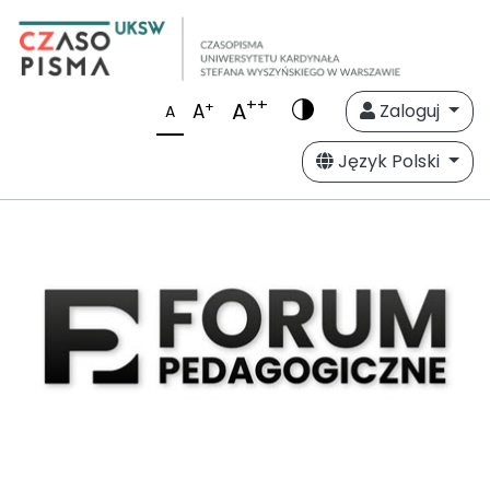
++
A
+
A
Zaloguj
A
Język Polski