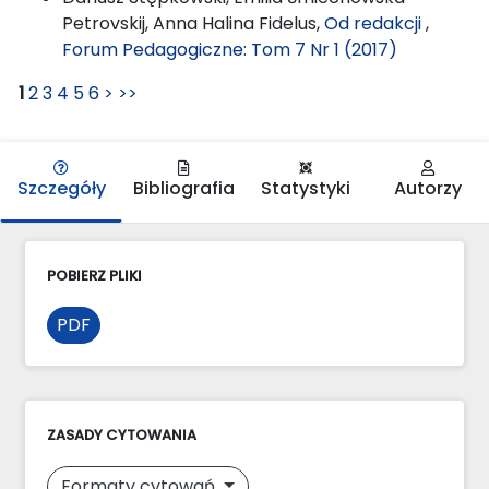
Petrovskij, Anna Halina Fidelus,
Od redakcji
,
Forum Pedagogiczne: Tom 7 Nr 1 (2017)
1
2
3
4
5
6
>
>>
Szczegóły
Bibliografia
Statystyki
Autorzy
POBIERZ PLIKI
PDF
ZASADY CYTOWANIA
Formaty cytowań