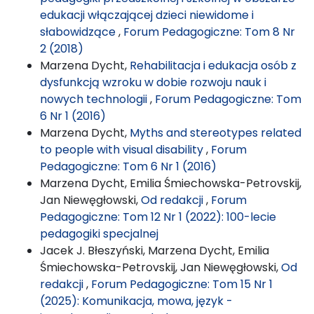
edukacji włączającej dzieci niewidome i
słabowidzące
,
Forum Pedagogiczne: Tom 8 Nr
2 (2018)
Marzena Dycht,
Rehabilitacja i edukacja osób z
dysfunkcją wzroku w dobie rozwoju nauk i
nowych technologii
,
Forum Pedagogiczne: Tom
6 Nr 1 (2016)
Marzena Dycht,
Myths and stereotypes related
to people with visual disability
,
Forum
Pedagogiczne: Tom 6 Nr 1 (2016)
Marzena Dycht, Emilia Śmiechowska-Petrovskij,
Jan Niewęgłowski,
Od redakcji
,
Forum
Pedagogiczne: Tom 12 Nr 1 (2022): 100-lecie
pedagogiki specjalnej
Jacek J. Błeszyński, Marzena Dycht, Emilia
Śmiechowska-Petrovskij, Jan Niewęgłowski,
Od
redakcji
,
Forum Pedagogiczne: Tom 15 Nr 1
(2025): Komunikacja, mowa, język -