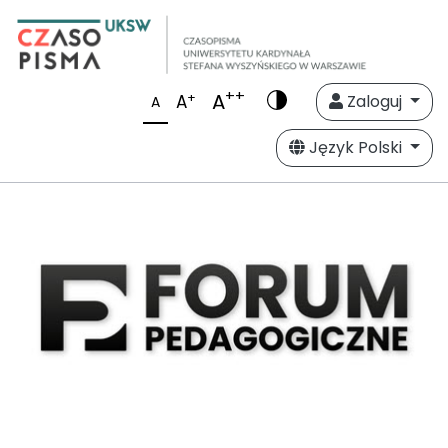
++
A
+
A
Zaloguj
A
Język Polski