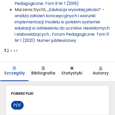
Pedagogiczne: Tom 9 Nr 1 (2019)
Marzena Dycht,
„Edukacja wysokiej jakości” –
analiza założeń koncepcyjnych i warunki
implementacji modelu w polskim systemie
edukacji w odniesieniu do uczniów niewidomych
i słabowidzących
,
Forum Pedagogiczne: Tom 11
Nr 1 (2021): Numer jubileuszowy
1
2
>
>>
Szczegóły
Bibliografia
Statystyki
Autorzy
POBIERZ PLIKI
PDF