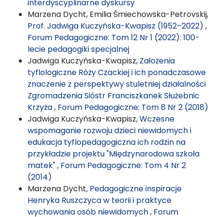
interdyscyplinarne dyskursy
Marzena Dycht, Emilia Śmiechowska-Petrovskij,
Prof. Jadwiga Kuczyńska-Kwapisz (1952–2022)
,
Forum Pedagogiczne: Tom 12 Nr 1 (2022): 100-
lecie pedagogiki specjalnej
Jadwiga Kuczyńska-Kwapisz,
Założenia
tyflologiczne Róży Czackiej i ich ponadczasowe
znaczenie z perspektywy stuletniej działalności
Zgromadzenia Sióstr Franciszkanek Służebnic
Krzyża
,
Forum Pedagogiczne: Tom 8 Nr 2 (2018)
Jadwiga Kuczyńska-Kwapisz,
Wczesne
wspomaganie rozwoju dzieci niewidomych i
edukacja tyflopedagogiczna ich rodzin na
przykładzie projektu "Międzynarodowa szkoła
matek"
,
Forum Pedagogiczne: Tom 4 Nr 2
(2014)
Marzena Dycht,
Pedagogiczne inspiracje
Henryka Ruszczyca w teorii i praktyce
wychowania osób niewidomych
,
Forum