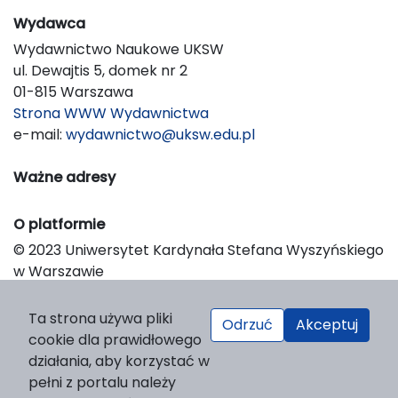
Wydawca
Wydawnictwo Naukowe UKSW
ul. Dewajtis 5, domek nr 2
01-815 Warszawa
Strona WWW Wydawnictwa
e-mail:
wydawnictwo@uksw.edu.pl
Ważne adresy
O platformie
© 2023 Uniwersytet Kardynała Stefana Wyszyńskiego
w Warszawie
Support & Customization by LIBCOM
Platform & Workflow by OJS/PKP
Ta strona używa pliki
Odrzuć
Akceptuj
cookie dla prawidłowego
działania, aby korzystać w
pełni z portalu należy