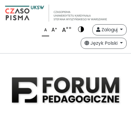
++
A
+
A
Zaloguj
A
Język Polski